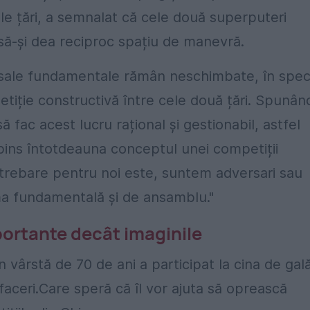
e țări, a semnalat că cele două superputeri
să-și dea reciproc spațiu de manevră.
le sale fundamentale rămân neschimbate, în spec
iție constructivă între cele două țări. Spunân
 fac acest lucru rațional și gestionabil, astfel
espins întotdeauna conceptul unei competiții
întrebare pentru noi este, suntem adversari sau
ma fundamentală și de ansamblu."
mportante decât imaginile
 vârstă de 70 de ani a participat la cina de gal
faceri.Care speră că îl vor ajuta să oprească