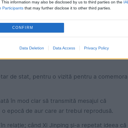
. This information may also be disclosed by us to third parties on the
IA
ecte fierbinți
Participants
that may further disclose it to other third parties.
t pentru care Xi Jinping se pregătise de-a
stant față de oficialii american.
CONFIRM
cu Joe Biden, la Bali, anul trecut. În această va
Data Deletion
Data Access
Privacy Policy
mericani, începând cu secretarul de stat Antony 
retar de stat, pentru o vizită pentru a comemora
nată în mod clar să transmită mesajul că
 o epocă de aur care ar trebui reprodusă.
n relație; când Xi Jinping și-a repetat ideea că