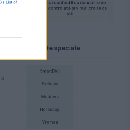
Pandora: confecții cu denumire de
B’s List of
origine controlată și vinuri croite cu
stil
ră
Proiecte speciale
J.
SmartDigi
 a
Exclusiv
Moldova
Horoscop
Vremea