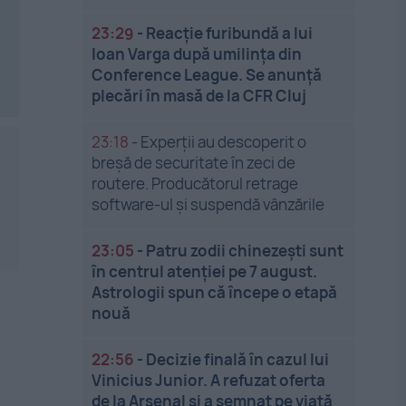
23:29
-
Reacție furibundă a lui
Ioan Varga după umilința din
Conference League. Se anunță
plecări în masă de la CFR Cluj
23:18
-
Experții au descoperit o
breșă de securitate în zeci de
routere. Producătorul retrage
software-ul și suspendă vânzările
23:05
-
Patru zodii chinezești sunt
în centrul atenției pe 7 august.
Astrologii spun că începe o etapă
nouă
22:56
-
Decizie finală în cazul lui
Vinicius Junior. A refuzat oferta
de la Arsenal și a semnat pe viață