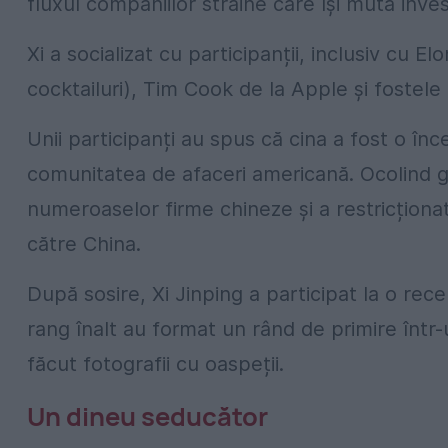
fluxul companiilor străine care își mută invest
Xi a socializat cu participanții, inclusiv cu 
cocktailuri), Tim Cook de la Apple și fostele
Unii participanți au spus că cina a fost o în
comunitatea de afaceri americană. Ocolind 
numeroaselor firme chineze și a restricționat
către China.
După sosire, Xi Jinping a participat la o recepț
rang înalt au format un rând de primire într-
făcut fotografii cu oaspeții.
Un dineu seducător