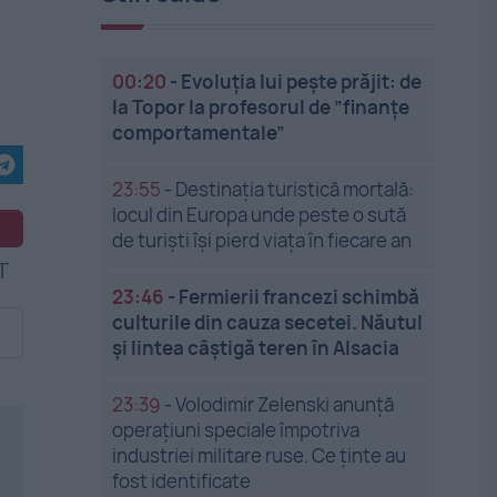
00:20
-
Evoluția lui pește prăjit: de
la Topor la profesorul de ”finanțe
comportamentale”
23:55
-
Destinația turistică mortală:
locul din Europa unde peste o sută
de turiști își pierd viața în fiecare an
23:46
-
Fermierii francezi schimbă
culturile din cauza secetei. Năutul
și lintea câștigă teren în Alsacia
23:39
-
Volodimir Zelenski anunță
operațiuni speciale împotriva
industriei militare ruse. Ce ținte au
fost identificate