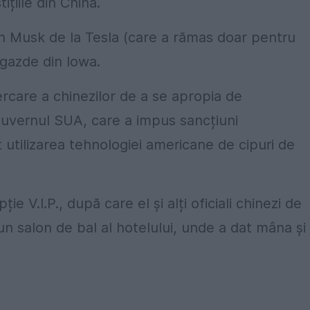
ițiile din China.
Elon Musk de la Tesla (care a rămas doar pentru
 gazde din Iowa.
cercare a chinezilor de a se apropia de
guvernul SUA, care a impus sancțiuni
 utilizarea tehnologiei americane de cipuri de
ie V.I.P., după care el și alți oficiali chinezi de
un salon de bal al hotelului, unde a dat mâna și