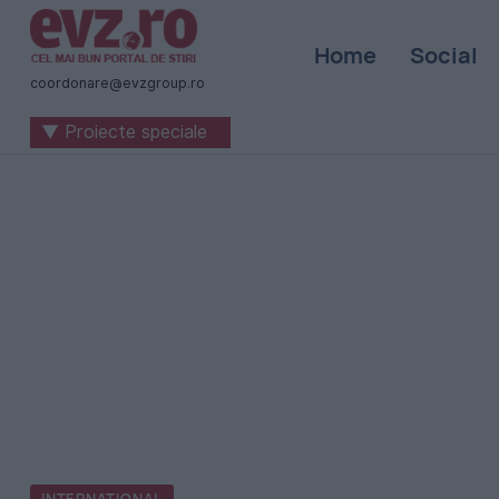
Știri
Home
Social
naționale
coordonare@evzgroup.ro
și
▼ Proiecte speciale
internaționale
|
România
-
Evenimentul
Zilei