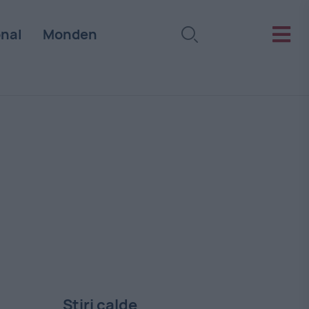
onal
Monden
Stiri calde