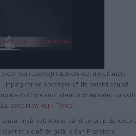
e cei mai rezervați lideri chinezi din ultimele
Xi Jinping rar se obosește să fie amabil sau să
 publice în China sunt atent orchestrate, cu cad
 său, scrie
New York Times.
arătat încântat. Atunci când un grup de locuito
rticipat la o cină de gală la San Francisco.