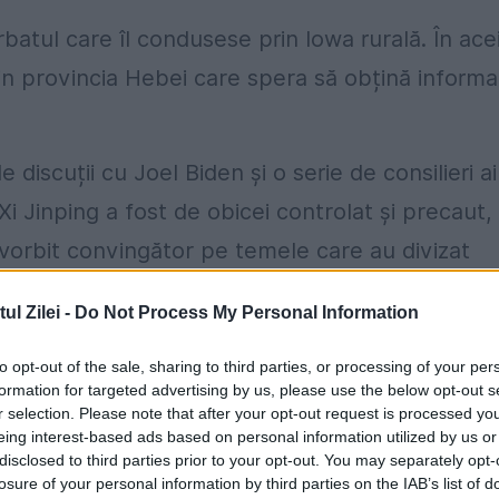
rbatul care îl condusese prin Iowa rurală. În ace
din provincia Hebei care spera să obțină informaț
 discuții cu Joel Biden și o serie de consilieri ai
Xi Jinping a fost de obicei controlat și precaut,
a vorbit convingător pe temele care au divizat
l Zilei -
Do Not Process My Personal Information
cenariu, când subiectul a trecut la conflictul
to opt-out of the sale, sharing to third parties, or processing of your per
 Mijlociu. Nimic din ceea ce au văzut americanii 
formation for targeted advertising by us, please use the below opt-out s
r selection. Please note that after your opt-out request is processed y
i Jinping. Un lider chinez cu control asupra
eing interest-based ads based on personal information utilized by us or
ale.
disclosed to third parties prior to your opt-out. You may separately opt-
losure of your personal information by third parties on the IAB’s list of