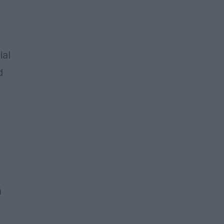
ial
d
ă