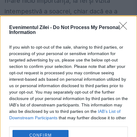
n-are nicio importanță, la fel și vizita
intempestivă a soacrei, chiar dacă ea a
devenit singurul martor al fiului ei. Mesajul
Evenimentul Zilei -
Do Not Process My Personal
de pe telefon nici n-a mai contat.
Information
Procurorul a dat, într-un final, verdictul de
If you wish to opt-out of the sale, sharing to third parties, or
processing of your personal or sensitive information for
sinucidere. Vom vedea acum dacă experții
targeted advertising by us, please use the below opt-out
section to confirm your selection. Please note that after your
FBI și aparatura lor de ultimă generație vor
opt-out request is processed you may continue seeing
avea o altă evaluare a acestei morți
interest-based ads based on personal information utilized by
us or personal information disclosed to third parties prior to
ciudate.
your opt-out. You may separately opt-out of the further
disclosure of your personal information by third parties on the
IAB’s list of downstream participants. This information may
Prețurile carburanților joi, 6 august
also be disclosed by us to third parties on the
IAB’s List of
2026. Lista stațiilor cu cele mai mici
Downstream Participants
that may further disclose it to other
third parties.
tarife
CONFIRM