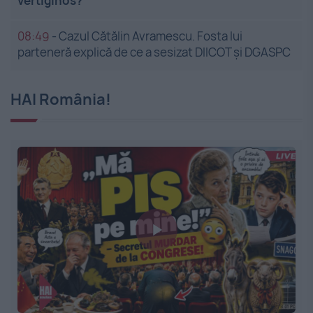
vertiginos?
08:49
-
Cazul Cătălin Avramescu. Fosta lui
parteneră explică de ce a sesizat DIICOT și DGASPC
HAI România!