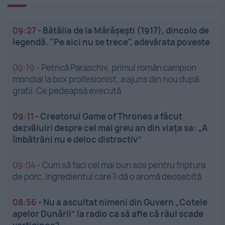
09:27
-
Bătălia de la Mărășești (1917), dincolo de
legendă. "Pe aici nu se trece", adevărata poveste
09:19
-
Petrică Paraschiv, primul român campion
mondial la box profesionist, a ajuns din nou după
gratii. Ce pedeapsă execută
09:11
-
Creatorul Game of Thrones a făcut
dezvăluiri despre cel mai greu an din viața sa: „A
îmbătrâni nu e deloc distractiv”
09:04
-
Cum să faci cel mai bun sos pentru friptura
de porc. Ingredientul care îi dă o aromă deosebită
08:56
-
Nu a ascultat nimeni din Guvern „Cotele
apelor Dunării” la radio ca să afle că râul scade