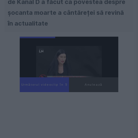
de Kanal D a făcut ca povestea despre
șocanta moarte a cântăreței să revină
în actualitate
Următorul videoclip în 3
Anulează