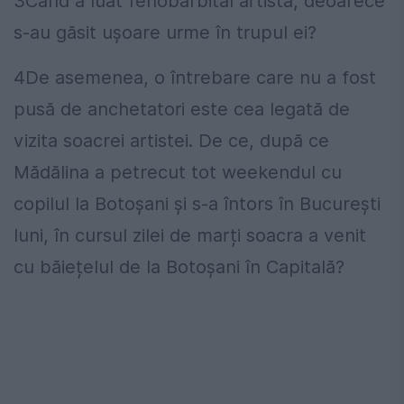
3Când a luat fenobarbital artista, deoarece
s-au găsit ușoare urme în trupul ei?
4De asemenea, o întrebare care nu a fost
pusă de anchetatori este cea legată de
vizita soacrei artistei. De ce, după ce
Mădălina a petrecut tot weekendul cu
copilul la Botoșani și s-a întors în București
luni, în cursul zilei de marți soacra a venit
cu băiețelul de la Botoșani în Capitală?