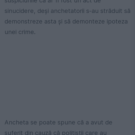
suspiciunile că ar fi fost un act de
sinucidere, deși anchetatorii s-au străduit să
demonstreze asta și să demonteze ipoteza
unei crime.
Ancheta se poate spune că a avut de
suferit din cauză că polițiștii care au