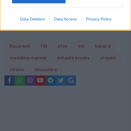
Un mare retailer german dispare treptat
din orașe: sute de magazine lichidează
Data Deletion
Data Access
Privacy Policy
Bucuresti
FBI
ilfov
iml
kanal d
madalina manole
mihaela brooks
otopeni
otrava
sinucidere