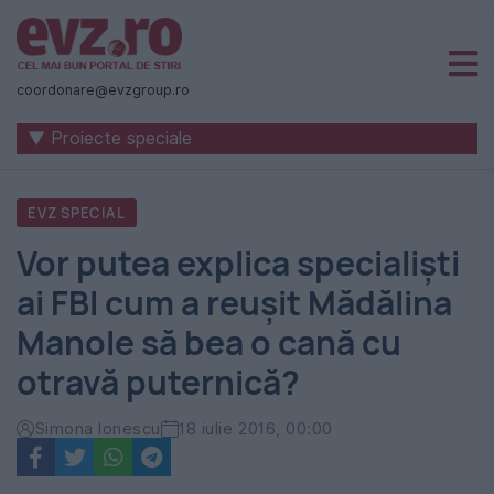
Știri
naționale
coordonare@evzgroup.ro
și
▼ Proiecte speciale
internaționale
|
EVZ SPECIAL
România
Vor putea explica specialiști
-
ai FBI cum a reușit Mădălina
Evenimentul
Manole să bea o cană cu
Zilei
otravă puternică?
Simona Ionescu
18 iulie 2016, 00:00