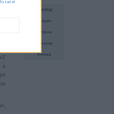
B’s List of
SmartDigi
Exclusiv
Moldova
cat
Horoscop
Vremea
EvZ
, a
şti
nia
ri,