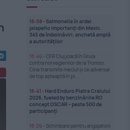
16:58
-
Salmonella în ardei
n
jalapeño importanți din Mexic.
345 de îmbolnăviri; anchetă amplă
a autorităților
16:49
-
CFR Cluj joacă în Gruia
contra norvegienilor de la Tromso.
Cine transmite meciul și ce adversar
de top așteaptă în pl...
16:41
-
Hard Enduro Piatra Craiului
2026, fueled by benzinăriile RO
concept OSCAR – peste 500 de
participanți
16:29
-
Schimbare pentru angajatorii