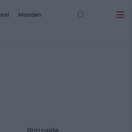
onal
Monden
Stiri calde