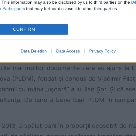
. This information may also be disclosed by us to third parties on the
IA
Participants
that may further disclose it to other third parties.
CONFIRM
tanţă, Filat a susținut că dosarul i-a fost fabri
Data Deletion
Data Access
Privacy Policy
re să confirme acuzaţiile aduse de procurori.
 Copiile mai multor documente care au ajuns la 
ova (PLDM), fondat şi condus de Vladimir Filat
nomii cu mâna „uşoară” a lui Ilan Şor. Şi că ace
nsultanţă. De care a beneficiat PLDM în campa
i 2013, a spălat bani în proporții deosebit de ma