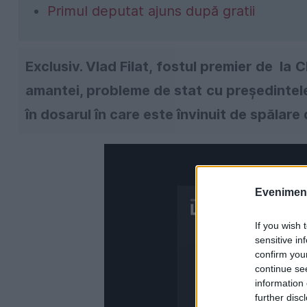
Primul deputat ajuns după gratii
Exclusiv. Vlad Filat, fostul premier de la 
amantei, probleme de stat cu președintele
în dosarul în care este învinuit de spălare 
Evenimentu
If you wish 
sensitive in
confirm you
continue se
information 
further disc