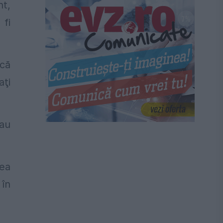
nt,
 fi
 că
aţi
 au
rea
 în