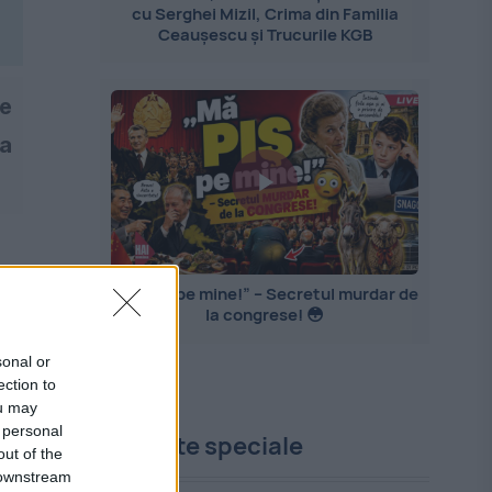
cu Serghei Mizil, Crima din Familia
Ceaușescu și Trucurile KGB
le
ţa
„Mă PIȘ pe mine!” – Secretul murdar de
la congrese! 😳
sonal or
ection to
ou may
 personal
Proiecte speciale
out of the
 downstream