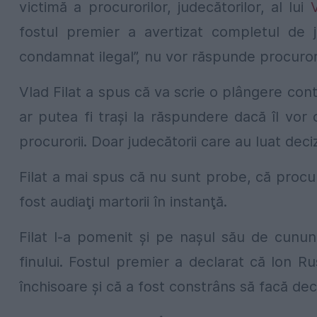
victimă a procurorilor, judecătorilor, al lui
fostul premier a avertizat completul de 
condamnat ilegal”, nu vor răspunde procurorii,
Vlad Filat a spus că va scrie o plângere cont
ar putea fi traşi la răspundere dacă îl vor
procurorii. Doar judecătorii care au luat deciz
Filat a mai spus că nu sunt probe, că procur
fost audiaţi martorii în instanţă.
Filat l-a pomenit şi pe naşul său de cununi
finului. Fostul premier a declarat că Ion R
închisoare şi că a fost constrâns să facă decl