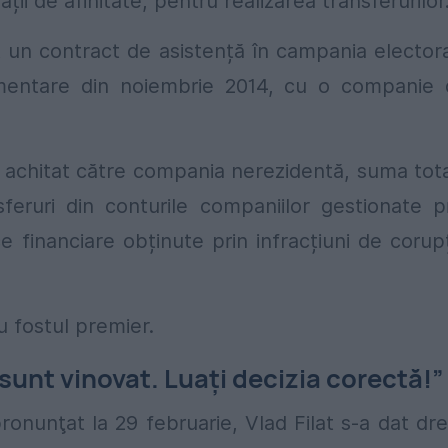
ații de afinitate, pentru realizarea transferurilor
eiat un contract de asistență în campania elector
lamentare din noiembrie 2014, cu o companie
 fi achitat către compania nerezidentă, suma tot
feruri din conturile companiilor gestionate p
e financiare obținute prin infracțiuni de corup
u fostul premier.
 sunt vinovat. Luaţi decizia corectă!”
 pronunţat la 29 februarie, Vlad Filat s-a dat dr