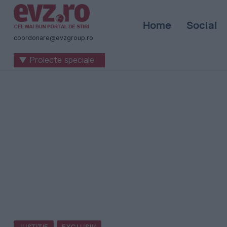
Știri
Home
Social
naționale
coordonare@evzgroup.ro
și
▼ Proiecte speciale
internaționale
|
România
-
Evenimentul
Zilei