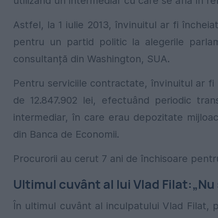
utilizând un intermediar cu care se afla în rel
Astfel, la 1 iulie 2013, învinuitul ar fi înch
pentru un partid politic la alegerile par
consultanță din Washington, SUA.
Pentru serviciile contractate, învinuitul ar
de 12.847.902 lei, efectuând periodic trans
intermediar, în care erau depozitate mijloac
din Banca de Economii.
Procurorii au cerut 7 ani de închisoare pentr
Ultimul cuvânt al lui Vlad Filat:„Nu
În ultimul cuvânt al inculpatului Vlad Filat,