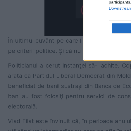
participants
Downstream 
În ultimul cuvânt pe care l-a pronunţat în ins
pe criterii politice. Şi că nu există probe ca
Politicianul a cerut instanţei să-l achite.
arată că Partidul Liberal Democrat din Mold
beneficiat de banii sustraşi din Banca de Eco
bani au fost folosiţi pentru servicii de co
electorală.
Vlad Filat este învinuit că, în perioada anulu