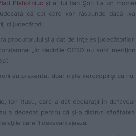
Vlad Plahotniuc
şi al lui Ilan Şor. La un mome
judecată că cei care vor răspunde dacă „va
 ci judecătorii.
ra procurorului şi a dat de înţeles judecătorilor
 condamna: „În deciziile CEDO nu sunt menţion
ia”.
orii au prezentat doar nişte xerocopii şi că nu
e, Ion Rusu, care a dat declaraţii în defavoa
usu a decedat pentru că şi-a distrus sănătatea
araţiile care îl dezavantajează.