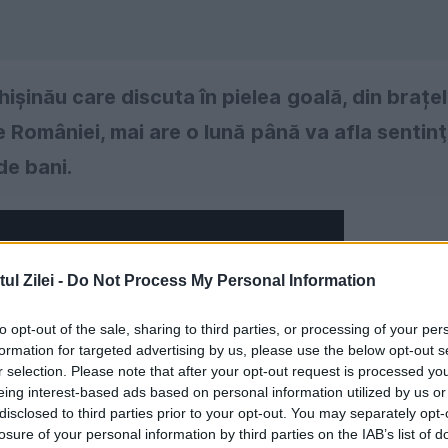
Chişinău care discuta în pielea goală, din brațe
 României, mai are o lună până va afla sentin
de bani.
l Zilei -
Do Not Process My Personal Information
to opt-out of the sale, sharing to third parties, or processing of your per
formation for targeted advertising by us, please use the below opt-out s
r selection. Please note that after your opt-out request is processed y
eing interest-based ads based on personal information utilized by us or
disclosed to third parties prior to your opt-out. You may separately opt-
losure of your personal information by third parties on the IAB’s list of