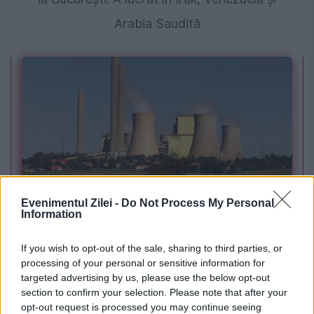
Arabia Saudită
POLITICA
Evenimentul Zilei -
Do Not Process My Personal
Information
PSD cere activarea mecanismului european
If you wish to opt-out of the sale, sharing to third parties, or
de urgență pentru energie și susține
processing of your personal or sensitive information for
menținerea centralelor pe cărbune. Critici la
targeted advertising by us, please use the below opt-out
section to confirm your selection. Please note that after your
adresa lui Bolojan
opt-out request is processed you may continue seeing