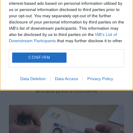
interest-based ads based on personal information utilized by
us or personal information disclosed to third parties prior to
your opt-out. You may separately opt-out of the further
disclosure of your personal information by third parties on the
IAB’s list of downstream participants. This information may
also be disclosed by us to third parties on the
IAB’s List of
Downstream Participants
that may further disclose it to other
third parties.
CONFIRM
SOCIAL
Data Deletion
Data Access
Privacy Policy
Fitness în cimitir, la Viena. Localnicii se pot
antrena printre morminte