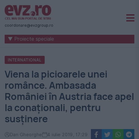
Știri
naționale
coordonare@evzgroup.ro
și
▼ Proiecte speciale
internaționale
|
INTERNATIONAL
România
Viena la picioarele unei
-
românce. Ambasada
Evenimentul
României în Austria face apel
Zilei
la conaționali, pentru
susținere
Dan Gheorghe
4 iulie 2019, 17:29