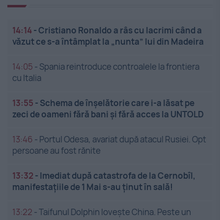
14:14
-
Cristiano Ronaldo a râs cu lacrimi când a
văzut ce s-a întâmplat la „nunta” lui din Madeira
14:05
-
Spania reintroduce controalele la frontiera
cu Italia
13:55
-
Schema de înșelătorie care i-a lăsat pe
zeci de oameni fără bani și fără acces la UNTOLD
13:46
-
Portul Odesa, avariat după atacul Rusiei. Opt
persoane au fost rănite
13:32
-
Imediat după catastrofa de la Cernobîl,
manifestațiile de 1 Mai s-au ținut în sală!
13:22
-
Taifunul Dolphin lovește China. Peste un