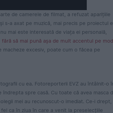
arte de camerele de filmat, a refuzat aparițiile
 și s-a axat pe muzică, mai precis pe proiectul e
nu mai este interesată de viața ei personală,
ă
fără să mai pună așa de mult accentul pe mod
se macheze excesiv, poate cum o făcea pe
ografii cu ea. Fotoreporterii EVZ au întâlnit-o î
 se îndrepta spre casă. Cu toate că avea masca 
colegii mei au recunoscut-o imediat. Ce-i drept,
fel ca în ziua în care a venit la preselecțiile