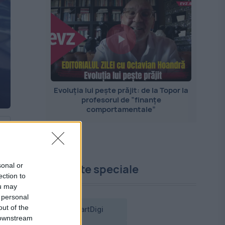
Evoluția lui pește prăjit: de la Topor la
profesorul de ”finanțe
comportamentale”
sonal or
Proiecte speciale
ection to
ou may
 personal
out of the
SmartDigi
 downstream