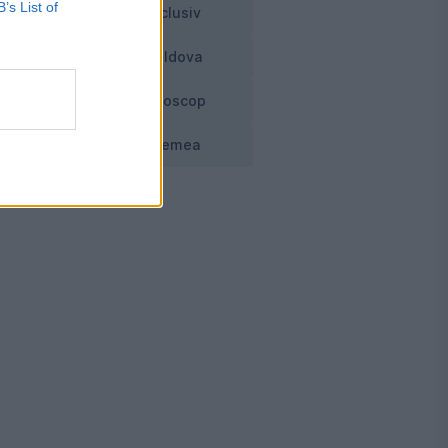
B’s List of
Exclusiv
Moldova
Horoscop
Vremea