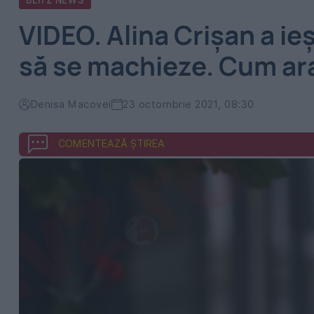
BLITZ NEWS
VIDEO. Alina Crișan a ieși
să se machieze. Cum ar
Denisa Macovei
23 octombrie 2021, 08:30
COMENTEAZĂ ȘTIREA