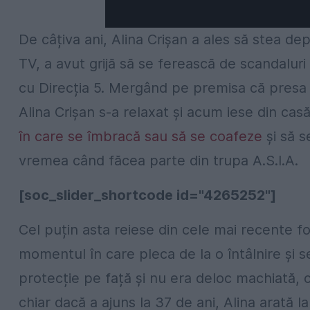
De câțiva ani, Alina Crișan a ales să stea dep
TV, a avut grijă să se ferească de scandaluri
cu Direcția 5. Mergând pe premisa că presa 
Alina Crișan s-a relaxat și acum iese din cas
în care se îmbracă sau să se coafeze
și să 
vremea când făcea parte din trupa A.S.I.A.
[soc_slider_shortcode id="4265252"]
Cel puțin asta reiese din cele mai recente fot
momentul în care pleca de la o întâlnire și
protecție pe față și nu era deloc machiată, 
chiar dacă a ajuns la 37 de ani, Alina arată la 