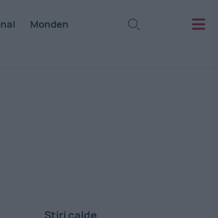
onal
Monden
Stiri calde