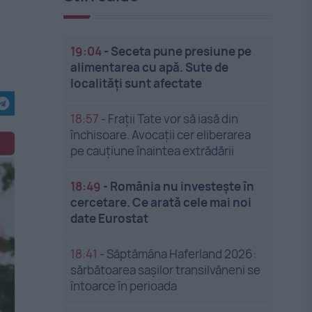
t
19:04
-
Seceta pune presiune pe
alimentarea cu apă. Sute de
localități sunt afectate
18:57
-
Frații Tate vor să iasă din
închisoare. Avocații cer eliberarea
pe cauțiune înaintea extrădării
18:49
-
România nu investește în
cercetare. Ce arată cele mai noi
date Eurostat
18:41
-
Săptămâna Haferland 2026:
sărbătoarea sașilor transilvăneni se
întoarce în perioada