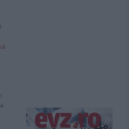
i
ul
n
de