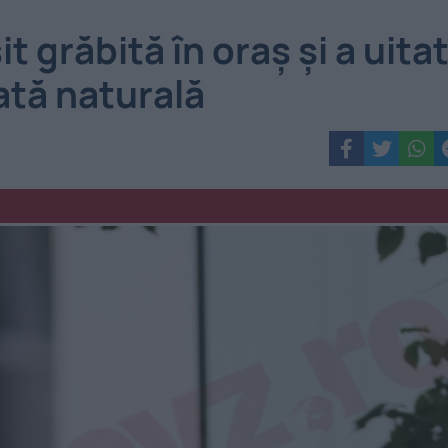
t grăbită în oraș și a uita
ată naturală