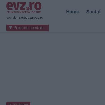
Știri
Home
Social
naționale
coordonare@evzgroup.ro
și
▼ Proiecte speciale
internaționale
|
România
-
Evenimentul
Zilei