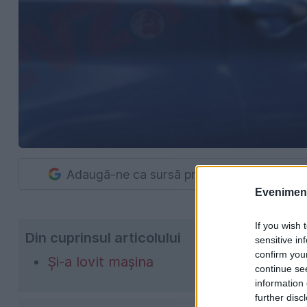
Adaugă-ne ca sursă preferată în Google
Evenimentu
If you wish 
Din cuprinsul articolului
sensitive in
confirm you
Și-a lovit mașina
continue se
information 
further disc