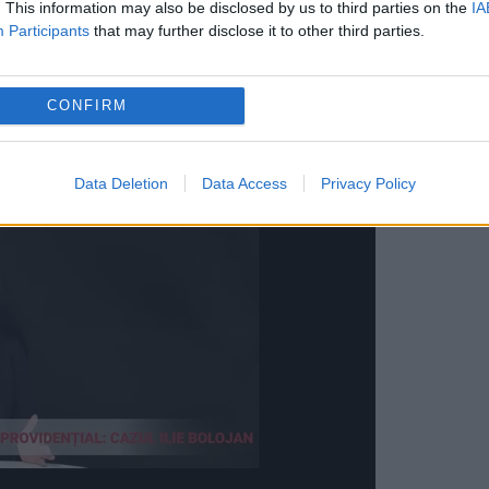
. This information may also be disclosed by us to third parties on the
IA
 la noi care au ieșit mereu în evidență nu doar
Participants
that may further disclose it to other third parties.
tă. La cei 37 de ani, împliniți luna trecută, Alina
 iese pe stradă fără pic de machiaj pe față.
CONFIRM
Data Deletion
Data Access
Privacy Policy