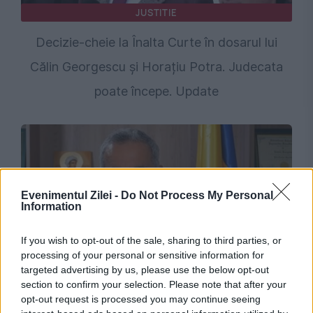
JUSTITIE
Decizie-cheie la Înalta Curte în dosarul lui
Călin Georgescu și Horațiu Potra. Judecata
poate începe. Update
Evenimentul Zilei -
Do Not Process My Personal
Information
If you wish to opt-out of the sale, sharing to third parties, or
processing of your personal or sensitive information for
JUSTITIE
targeted advertising by us, please use the below opt-out
section to confirm your selection. Please note that after your
Zi decisivă la Înalta Curte. Călin Georgescu
opt-out request is processed you may continue seeing