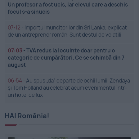
Un profesor a fost ucis, iar elevul care a deschis
focul s-a sinucis
07:12
-
Importul muncitorilor din Sri Lanka, explicat
de un antreprenor român. Sunt destul de volatili
07:03
-
TVA redus la locuințe doar pentru o
categorie de cumpărători. Ce se schimbă din 7
august
06:54
-
Au spus „da” departe de ochii lumii. Zendaya
și Tom Holland au celebrat acum evenimentul într-
un hotel de lux
HAI România!