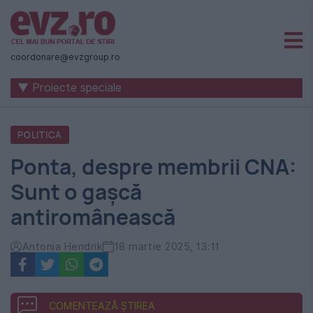
Știri
naționale
coordonare@evzgroup.ro
și
▼ Proiecte speciale
internaționale
|
POLITICA
România
Ponta, despre membrii CNA:
-
Sunt o gașcă
Evenimentul
antiromânească
Zilei
Antonia Hendrik
18 martie 2025, 13:11
COMENTEAZĂ ȘTIREA