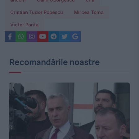
ancom
Călin Georgescu
cna
Cristian Tudor Popescu
Mircea Toma
Victor Ponta
Recomandările noastre