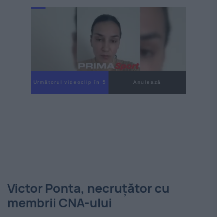
Următorul videoclip în 4
Anulează
Victor Ponta, necruțător cu
membrii CNA-ului