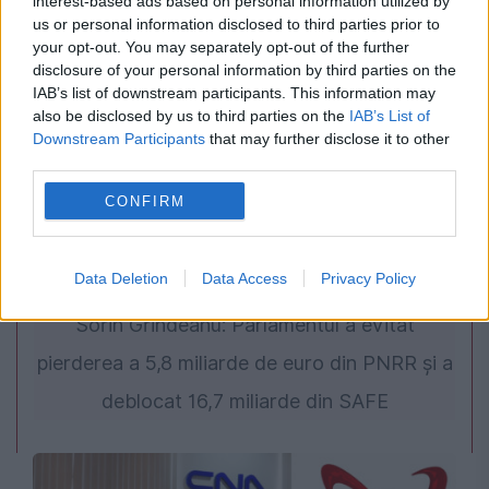
interest-based ads based on personal information utilized by
află dacă dosarul merge mai departe
us or personal information disclosed to third parties prior to
your opt-out. You may separately opt-out of the further
disclosure of your personal information by third parties on the
IAB’s list of downstream participants. This information may
also be disclosed by us to third parties on the
IAB’s List of
Downstream Participants
that may further disclose it to other
third parties.
CONFIRM
POLITICA
Data Deletion
Data Access
Privacy Policy
Sorin Grindeanu: Parlamentul a evitat
pierderea a 5,8 miliarde de euro din PNRR și a
deblocat 16,7 miliarde din SAFE