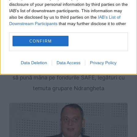
disclosure of your personal information by third parties on the
IAB’s list of downstream participants. This information may
also be disclosed by us to third parties on the
IAB’s List of
Downstream Participants
that may further disclose it to other
third parties.
CONFIRM
JUSTITIE
Data Deletion
Data Access
Privacy Policy
Marian Voinea, omul de afaceri acuzat că voia
să pună mâna pe fondurile SAFE, legături cu
temuta grupare Ndrangheta