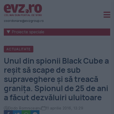
Știri
naționale
coordonare@evzgroup.ro
și
▼ Proiecte speciale
internaționale
|
ACTUALITATE
România
Unul din spionii Black Cube a
-
reşit să scape de sub
Evenimentul
supraveghere şi să treacă
Zilei
graniţa. Spionul de 25 de ani
a făcut dezvăluiri uluitoare
Dodo Romniceanu
11 aprilie 2016, 13:29