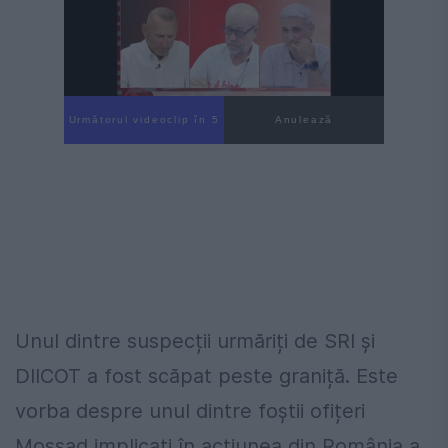
Următorul videoclip în 4
Anulează
Unul dintre suspecții urmăriți de SRI și
DIICOT a fost scăpat peste graniță. Este
vorba despre unul dintre foștii ofițeri
Mossad implicați în acțiunea din România a