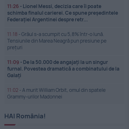
11:26
-
Lionel Messi, decizia care îi poate
schimba finalul carierei. Ce spune președintele
Federației Argentinei despre retr...
11:18
-
Grâul s-a scumpit cu 5,8% într-o lună.
Tensiunile din Marea Neagră pun presiune pe
prețuri
11:09
-
De la 50.000 de angajați la un singur
furnal. Povestea dramatică a combinatului de la
Galați
11:02
-
A murit William Orbit, omul din spatele
Grammy-urilor Madonnei
HAI România!