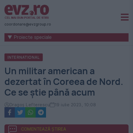
Știri
naționale
coordonare@evzgroup.ro
și
▼ Proiecte speciale
internaționale
|
INTERNATIONAL
România
Un militar american a
-
dezertat în Coreea de Nord.
Evenimentul
Ce se știe până acum
Zilei
Dragoș Lefterescu
19 iulie 2023, 10:08
COMENTEAZĂ ȘTIREA