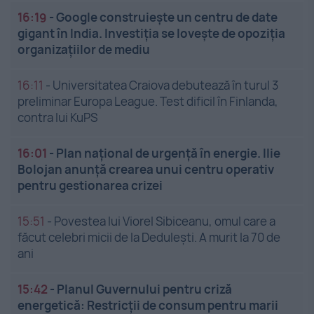
16:19
-
Google construiește un centru de date
gigant în India. Investiția se lovește de opoziția
organizațiilor de mediu
16:11
-
Universitatea Craiova debutează în turul 3
preliminar Europa League. Test dificil în Finlanda,
contra lui KuPS
16:01
-
Plan național de urgență în energie. Ilie
Bolojan anunță crearea unui centru operativ
pentru gestionarea crizei
15:51
-
Povestea lui Viorel Sibiceanu, omul care a
făcut celebri micii de la Dedulești. A murit la 70 de
ani
15:42
-
Planul Guvernului pentru criză
energetică: Restricții de consum pentru marii