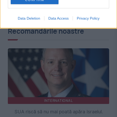
Data Deletion
Data Access
Privacy Policy
Recomandările noastre
INTERNATIONAL
SUA riscă să nu mai poată apăra Israelul.