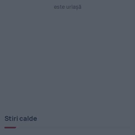
este uriașă
Stiri calde