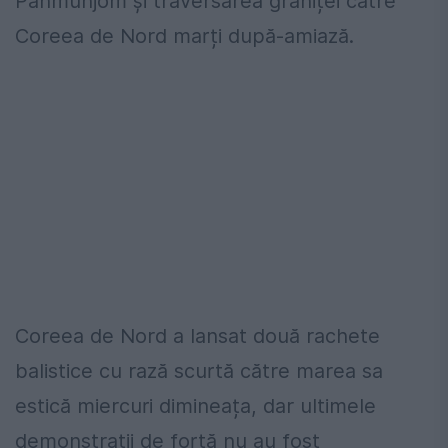
Panmunjom și traversarea graniței către
Coreea de Nord marți după-amiază.
Coreea de Nord a lansat două rachete
balistice cu rază scurtă către marea sa
estică miercuri dimineața, dar ultimele
demonstrații de forță nu au fost