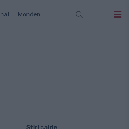
onal
Monden
Stiri calde