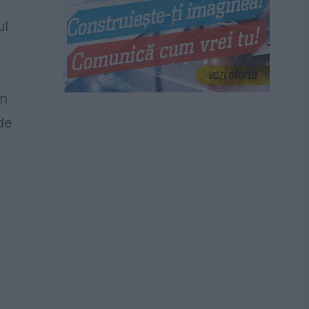
ul
în
de