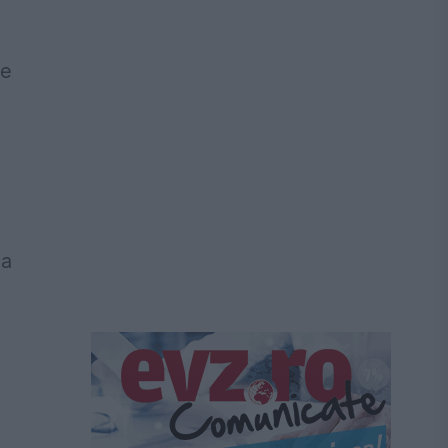
te
sa