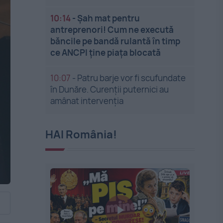
10:14
-
Șah mat pentru
antreprenori! Cum ne execută
băncile pe bandă rulantă în timp
ce ANCPI ține piața blocată
10:07
-
Patru barje vor fi scufundate
în Dunăre. Curenții puternici au
amânat intervenția
HAI România!