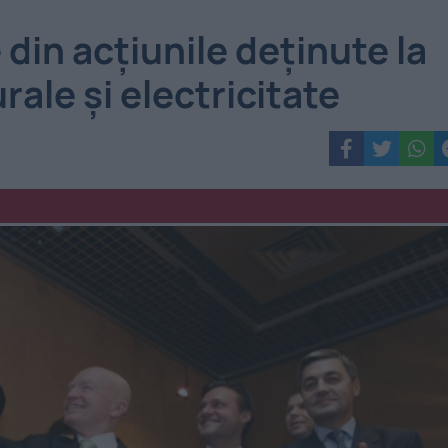
 din acțiunile deţinute la
ale şi electricitate