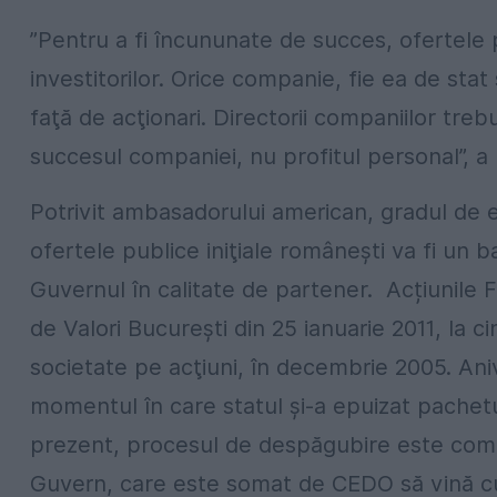
”Pentru a fi încununate de succes, ofertele p
investitorilor. Orice companie, fie ea de st
faţă de acţionari. Directorii companiilor tre
succesul companiei, nu profitul personal”, a
Potrivit ambasadorului american, gradul de e
ofertele publice iniţiale româneşti va fi un
Guvernul în calitate de partener. Acțiunile 
de Valori Bucureşti din 25 ianuarie 2011, la c
societate pe acţiuni, în decembrie 2005. Aniv
momentul în care statul şi-a epuizat pachetu
prezent, procesul de despăgubire este compl
Guvern, care este somat de CEDO să vină cu o