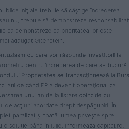
ublice iniţiale trebuie să câştige încrederea
at sau nu, trebuie să demonstreze responsabilita
buie să demonstreze că prioritatea lor este
 mai adăugat Gitenstein.
ntuziasm cu care vor răspunde investitorii la
 barometru pentru încrederea de care se bucură
Fondului Proprietatea se tranzacţionează la Bur
inci ani de când FP a devenit operaţional ca
ersarea unui an de la listare coincide cu
l de acţiuni acordate drept despăgubiri. În
et paralizat şi toată lumea priveşte spre
 soluţie până în iulie, informează capital.ro.