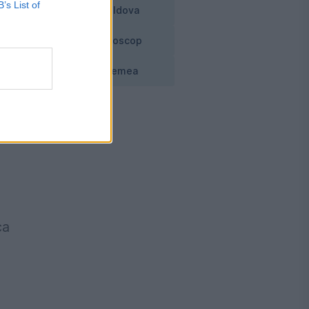
B’s List of
Moldova
de
Horoscop
 a
Vremea
t
n
ca