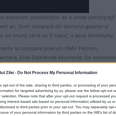
explorăm posibilităţile de a vinde participaţii 
est an. Sunt companii din sectorul gazelor şi
face un anunţ când va fi cazul”, a spus Konieczny.
portante la companii precum OMV Petrom,
ectrica, Enel Distribuţie Muntenia. De asemene
 Templeton Emerging Markets, Mark Mobius, a
l Zilei -
Do Not Process My Personal Information
omică actuală din Europa să influențeze negati
or pachete de acţiuni în companii energetice.
to opt-out of the sale, sharing to third parties, or processing of your per
formation for targeted advertising by us, please use the below opt-out s
r selection. Please note that after your opt-out request is processed y
ea cum o prezintă media. UE este puternică şi
eing interest-based ads based on personal information utilized by us or
 disponibili pentru investiţii au crescut, nu au
disclosed to third parties prior to your opt-out. You may separately opt-
losure of your personal information by third parties on the IAB’s list of
, ci de oportunităţi”, a declarat Mark Mobius.