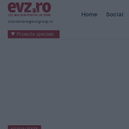
Știri
Home
Social
naționale
coordonare@evzgroup.ro
și
▼ Proiecte speciale
internaționale
|
România
-
Evenimentul
Zilei