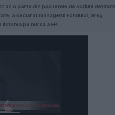
st an o parte din pachetele de acţiuni deţinut
itate, a declarat managerul Fondului, Greg
a listarea pe bursă a FP.