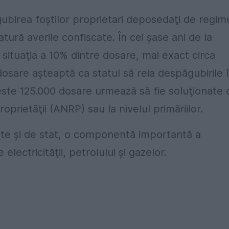
ubirea foştilor proprietari deposedaţi de regim
atură averile confiscate. În cei șase ani de la
t situaţia a 10% dintre dosare, mai exact circa
 dosare aşteaptă ca statul să reia despăgubirile 
peste 125.000 dosare urmează să fie soluţionate 
prietăţii (ANRP) sau la nivelul primăriilor.
vate şi de stat, o componentă importantă a
electricităţii, petrolului şi gazelor.