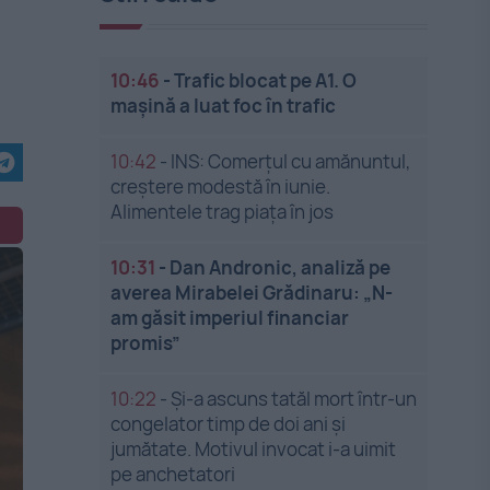
10:46
-
Trafic blocat pe A1. O
mașină a luat foc în trafic
10:42
-
INS: Comerțul cu amănuntul,
creștere modestă în iunie.
Alimentele trag piața în jos
10:31
-
Dan Andronic, analiză pe
averea Mirabelei Grădinaru: „N-
am găsit imperiul financiar
promis”
10:22
-
Și-a ascuns tatăl mort într-un
congelator timp de doi ani și
jumătate. Motivul invocat i-a uimit
pe anchetatori