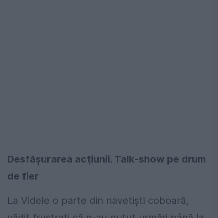
Desfășurarea acţiunii. Talk-show pe drum
de fier
La Videle o parte din navetiști coboară,
vădit frustraţi că n-au putut urmări până la