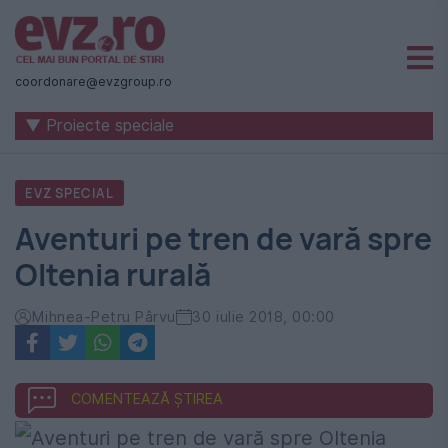
Știri
naționale
coordonare@evzgroup.ro
și
▼ Proiecte speciale
internaționale
|
EVZ SPECIAL
România
Aventuri pe tren de vară spre
-
Oltenia rurală
Evenimentul
Zilei
Mihnea-Petru Pârvu
30 iulie 2018, 00:00
COMENTEAZĂ ȘTIREA