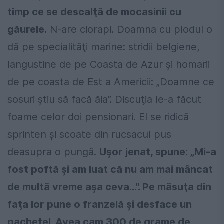
timp ce se descalţă de mocasinii cu
găurele.
N-are ciorapi. Doamna cu plodul o
dă pe specialităţi marine: stridii belgiene,
langustine de pe Coasta de Azur și homarii
de pe coasta de Est a Americii: „Doamne ce
sosuri știu să facă ăia”. Discuţia le-a făcut
foame celor doi pensionari. El se ridică
sprinten și scoate din rucsacul pus
deasupra o pungă.
Ușor jenat, spune: „Mi-a
fost poftă și am luat că nu am mai mâncat
de multă vreme așa ceva...”. Pe măsuţa din
faţa lor pune o franzelă și desface un
pacheţel. Avea cam 300 de grame de