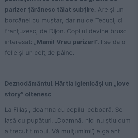
parizer ţărănesc tăiat subţire.
Are și un
borcănel cu muștar, dar nu de Tecuci, ci
franţuzesc, de Dijon. Copilul devine brusc
interesat:
„Mami! Vreu parizer!”.
I se dă o
felie și un colţ de pâine.
Deznodământul. Hârtia igienicăși un „love
story” oltenesc
La Filiași, doamna cu copilul coboară. Se
lasă cu pupături. „Doamnă, nici nu știu cum
a trecut timpul! Vă mulţumim!”, e galant