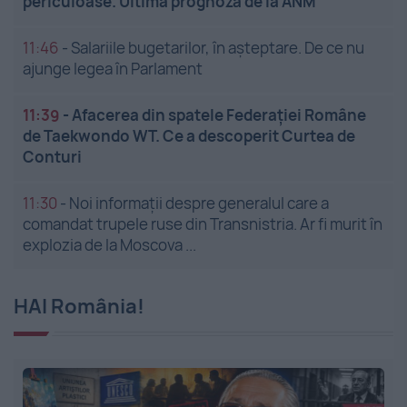
periculoase. Ultima prognoză de la ANM
11:46
-
Salariile bugetarilor, în așteptare. De ce nu
ajunge legea în Parlament
11:39
-
Afacerea din spatele Federației Române
de Taekwondo WT. Ce a descoperit Curtea de
Conturi
11:30
-
Noi informații despre generalul care a
comandat trupele ruse din Transnistria. Ar fi murit în
explozia de la Moscova ...
HAI România!