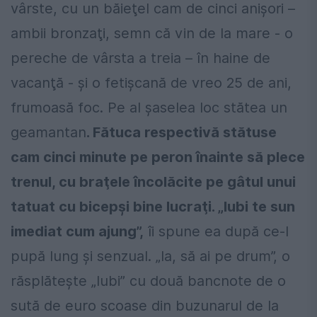
vârste, cu un băieţel cam de cinci anișori –
ambii bronzaţi, semn că vin de la mare - o
pereche de vârsta a treia – în haine de
vacanţă - și o fetișcană de vreo 25 de ani,
frumoasă foc. Pe al șaselea loc stătea un
geamantan
. Fătuca respectivă stătuse
cam cinci minute pe peron înainte să plece
trenul, cu braţele încolăcite pe gâtul unui
tatuat cu bicepși bine lucraţi. „Iubi te sun
imediat cum ajung”,
îi spune ea după ce-l
pupă lung și senzual. „Ia, să ai pe drum”, o
răsplătește „Iubi” cu două bancnote de o
sută de euro scoase din buzunarul de la