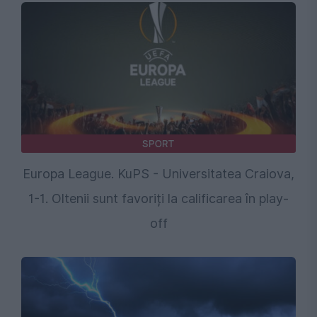
SPORT
Europa League. KuPS - Universitatea Craiova,
1-1. Oltenii sunt favoriți la calificarea în play-
off