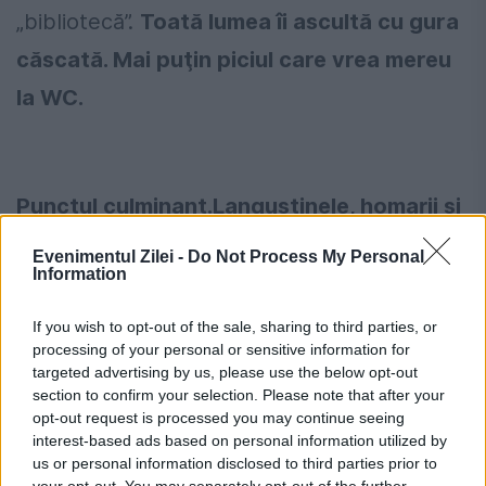
„bibliotecă”.
Toată lumea îi ascultă cu gura
căscată. Mai puţin piciul care vrea mereu
la WC.
Punctul culminant.Langustinele, homarii și
parizerul cu muștar Dijon
Evenimentul Zilei -
Do Not Process My Personal
Information
La Craiova, trenul se golește simţitor.
If you wish to opt-out of the sale, sharing to third parties, or
Caragiale, acum peste o sută de ani, aflat
processing of your personal or sensitive information for
în drum spre Berlin, a ajuns și el în capitala
targeted advertising by us, please use the below opt-out
section to confirm your selection. Please note that after your
Băniei. Dar nu s-a dat jos din vagon, a privit
opt-out request is processed you may continue seeing
interest-based ads based on personal information utilized by
gara de pe fereastra compartimentului său.
us or personal information disclosed to third parties prior to
your opt-out. You may separately opt-out of the further