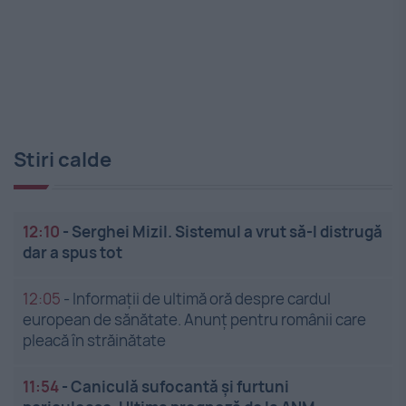
Stiri calde
12:10
-
Serghei Mizil. Sistemul a vrut să-l distrugă
dar a spus tot
12:05
-
Informații de ultimă oră despre cardul
european de sănătate. Anunț pentru românii care
pleacă în străinătate
11:54
-
Caniculă sufocantă și furtuni