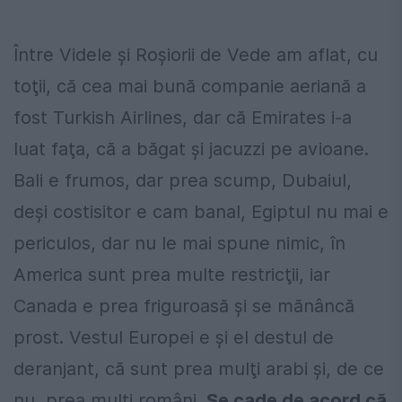
Între Videle și Roșiorii de Vede am aflat, cu
toţii, că cea mai bună companie aeriană a
fost Turkish Airlines, dar că Emirates i-a
luat faţa, că a băgat și jacuzzi pe avioane.
Bali e frumos, dar prea scump, Dubaiul,
deși costisitor e cam banal, Egiptul nu mai e
periculos, dar nu le mai spune nimic, în
America sunt prea multe restricţii, iar
Canada e prea friguroasă și se mănâncă
prost. Vestul Europei e și el destul de
deranjant, că sunt prea mulţi arabi și, de ce
nu, prea mulţi români.
Se cade de acord că