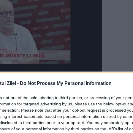
l Zilei -
Do Not Process My Personal Information
ul care ieșea de pe o strada Fulgerului a intrat 
nui autoturism care circula regulamentar pe arte
to opt-out of the sale, sharing to third parties, or processing of your per
formation for targeted advertising by us, please use the below opt-out s
 alta iar în urma impactului taxiul s-a răsturnat
r selection. Please note that after your opt-out request is processed y
eing interest-based ads based on personal information utilized by us or
opiere. Echipele de descarcerare au reușit, cu
disclosed to third parties prior to your opt-out. You may separately opt-
gerul din dreapta, conștienți, în stare stabilă.
losure of your personal information by third parties on the IAB’s list of