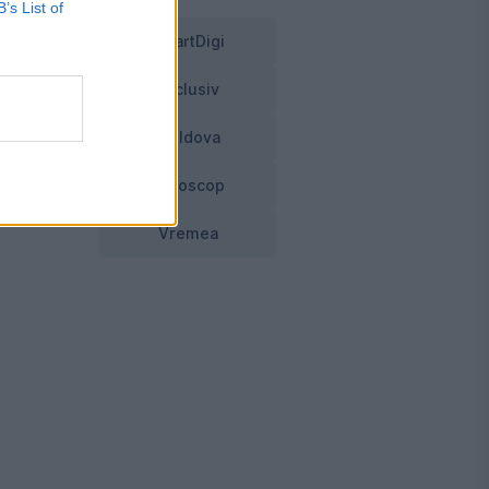
B’s List of
lui
SmartDigi
Exclusiv
Moldova
Horoscop
Vremea