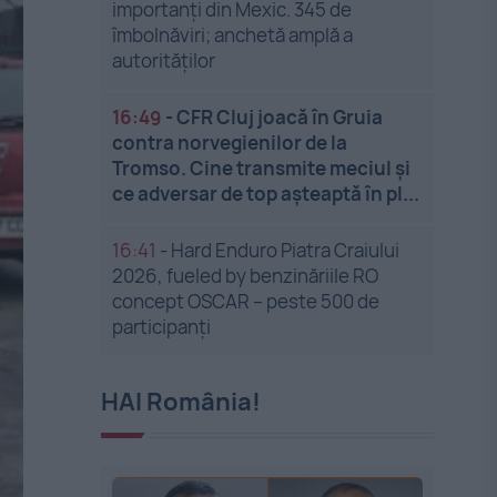
importanți din Mexic. 345 de
îmbolnăviri; anchetă amplă a
autorităților
16:49
-
CFR Cluj joacă în Gruia
contra norvegienilor de la
Tromso. Cine transmite meciul și
ce adversar de top așteaptă în pl...
16:41
-
Hard Enduro Piatra Craiului
2026, fueled by benzinăriile RO
concept OSCAR – peste 500 de
participanți
HAI România!