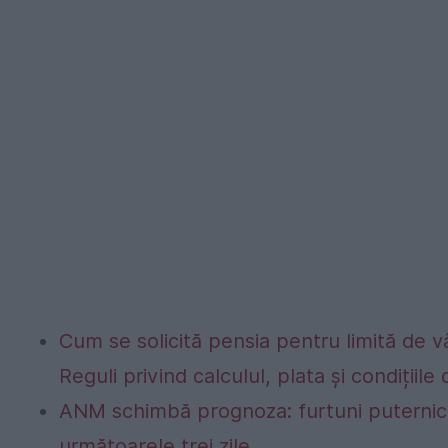
Cum se solicită pensia pentru limită de vâ
Reguli privind calculul, plata și condițiil
ANM schimbă prognoza: furtuni puternice
următoarele trei zile