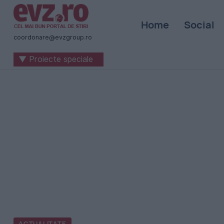
Știri
Home
Social
naționale
coordonare@evzgroup.ro
și
▼ Proiecte speciale
internaționale
|
România
-
Evenimentul
Zilei