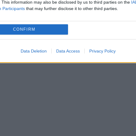
. This information may also be disclosed by us to third parties on the
IA
Participants
that may further disclose it to other third parties.
 avariate a suferit răni ușoare, potrivit comisaru
e Constanța.Traficul pe starada Dezrobirii a fost
CONFIRM
irculație reușind, apoi, să îl dirijeze pe banda a
 Poliției Rutiere Constanța investighează cazul
Data Deletion
Data Access
Privacy Policy
at de producerea accidentului.