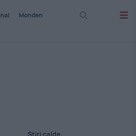
onal
Monden
Stiri calde