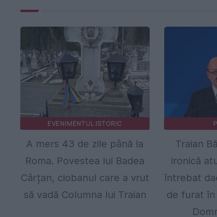
EVENIMENTUL ISTORIC
P
A mers 43 de zile până la
Traian Bă
Roma. Povestea lui Badea
ironică at
Cârțan, ciobanul care a vrut
întrebat da
să vadă Columna lui Traian
de furat î
Domnu