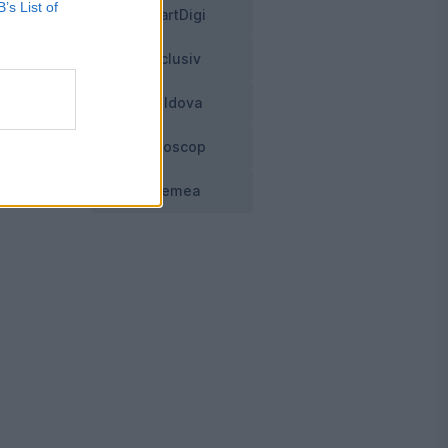
B’s List of
SmartDigi
Exclusiv
ect
Moldova
Horoscop
Vremea