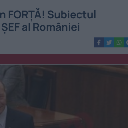
în FORȚĂ! Subiectul
 ȘEF al României