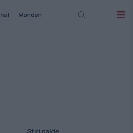
onal
Monden
Stiri calde