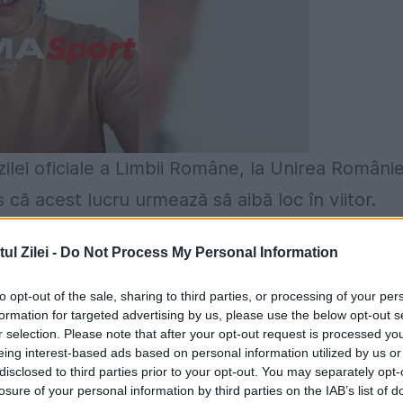
 zilei oficiale a Limbii Române, la Unirea Românie
că acest lucru urmează să aibă loc în viitor.
an de când onorăm la unison, români de-o parte 
l Zilei -
Do Not Process My Personal Information
ume, Limba Română. Prin Decretul numărul 304 di
to opt-out of the sale, sharing to third parties, or processing of your per
rivind instituirea Zilei Limbii Române în
formation for targeted advertising by us, please use the below opt-out s
r selection. Please note that after your opt-out request is processed y
Curtea Constituțională de la Chișinău să facă
eing interest-based ads based on personal information utilized by us or
cială și în R. Moldova. La București și Chișinău
disclosed to third parties prior to your opt-out. You may separately opt-
losure of your personal information by third parties on the IAB’s list of
tură, aceeaşi credinţă și ne închinăm înaintașil