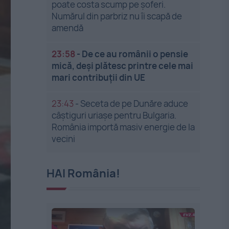
poate costa scump pe șoferi.
Numărul din parbriz nu îi scapă de
amendă
23:58
-
De ce au românii o pensie
mică, deși plătesc printre cele mai
mari contribuții din UE
23:43
-
Seceta de pe Dunăre aduce
câștiguri uriașe pentru Bulgaria.
România importă masiv energie de la
vecini
HAI România!