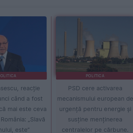
OLITICA
POLITICA
sescu, reacție
PSD cere activarea
unci când a fost
mecanismului european d
că mai este ceva
urgență pentru energie și
n România: „Slavă
susține menținerea
lui, este”
centralelor pe cărbune.