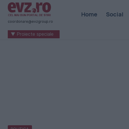
Știri
Home
Social
naționale
coordonare@evzgroup.ro
și
▼ Proiecte speciale
internaționale
|
România
-
Evenimentul
Zilei