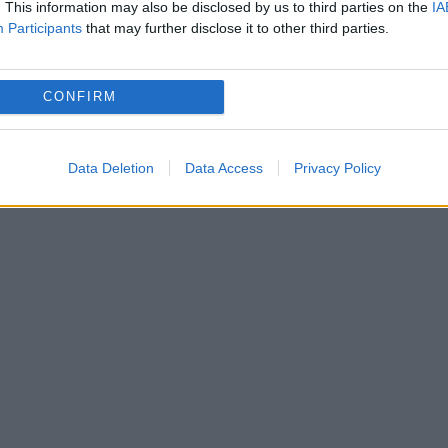
. This information may also be disclosed by us to third parties on the
IA
Participants
that may further disclose it to other third parties.
om facem pe toate în aceeaşi ţară! Știu că peste
țării noastre, dar și în Diaspora, păstrarea vie a
CONFIRM
şi chiar riscuri. Acestor români le datorăm resp
xemplu, să preţuim limba română zi de zi, iar
Data Deletion
Data Access
Privacy Policy
, români ! La multi ani, vorbitori ai limbii