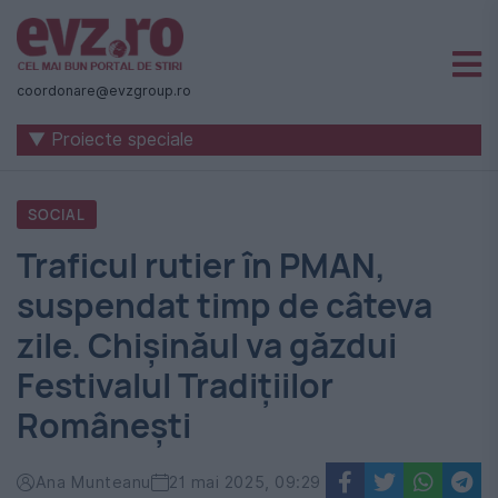
Știri
naționale
coordonare@evzgroup.ro
și
▼ Proiecte speciale
internaționale
|
SOCIAL
România
Traficul rutier în PMAN,
-
suspendat timp de câteva
Evenimentul
zile. Chișinăul va găzdui
Zilei
Festivalul Tradițiilor
Românești
Ana Munteanu
21 mai 2025, 09:29