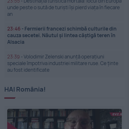
23:55
-
Destinația turistică mortală: locul din Europa
unde peste o sută de turiști își pierd viața în fiecare
an
23:46
-
Fermierii francezi schimbă culturile din
cauza secetei. Năutul și lintea câștigă teren în
Alsacia
23:39
-
Volodimir Zelenski anunță operațiuni
speciale împotriva industriei militare ruse. Ce ținte
au fost identificate
HAI România!