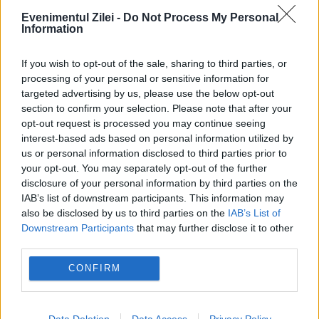
Evenimentul Zilei -
Do Not Process My Personal
echipă pro-rusă vrea să înveţe jurnaliştii „să
Information
gândească critic”
If you wish to opt-out of the sale, sharing to third parties, or
processing of your personal or sensitive information for
targeted advertising by us, please use the below opt-out
section to confirm your selection. Please note that after your
opt-out request is processed you may continue seeing
interest-based ads based on personal information utilized by
us or personal information disclosed to third parties prior to
your opt-out. You may separately opt-out of the further
disclosure of your personal information by third parties on the
IAB’s list of downstream participants. This information may
also be disclosed by us to third parties on the
IAB’s List of
INTERNATIONAL
Downstream Participants
that may further disclose it to other
third parties.
Rusia reacționează, după fragmentele de
CONFIRM
dronă găsite în Republica Moldova. Acuzații la
adresa oficialilor de la Chișinău
Data Deletion
Data Access
Privacy Policy