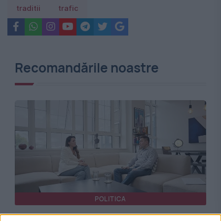
traditii
trafic
Recomandările noastre
POLITICA
Un nou proiect dubios al Nataliei Morari. O