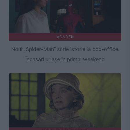
MONDEN
Noul „Spider-Man” scrie istorie la box-office.
Încasări uriașe în primul weekend