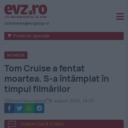
Știri
naționale
coordonare@evzgroup.ro
și
▼ Proiecte speciale
internaționale
|
MONDEN
România
Tom Cruise a fentat
-
moartea. S-a întâmplat în
Evenimentul
timpul filmărilor
Zilei
Dosofteea Lainici
6 august 2023, 14:23
COMENTEAZĂ ȘTIREA