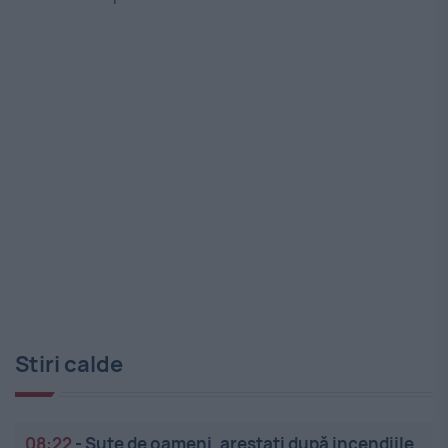
Stiri calde
08:22
-
Sute de oameni, arestați după incendiile