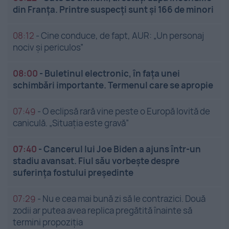
din Franța. Printre suspecți sunt și 166 de minori
08:12
-
Cine conduce, de fapt, AUR: „Un personaj
nociv și periculos”
08:00
-
Buletinul electronic, în fața unei
schimbări importante. Termenul care se apropie
07:49
-
O eclipsă rară vine peste o Europă lovită de
caniculă. „Situația este gravă”
07:40
-
Cancerul lui Joe Biden a ajuns într-un
stadiu avansat. Fiul său vorbește despre
suferința fostului președinte
07:29
-
Nu e cea mai bună zi să le contrazici. Două
zodii ar putea avea replica pregătită înainte să
termini propoziția