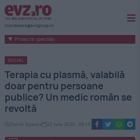
Știri
naționale
coordonare@evzgroup.ro
și
▼ Proiecte speciale
internaționale
|
SOCIAL
România
Terapia cu plasmă, valabilă
-
doar pentru persoane
Evenimentul
publice? Un medic român se
Zilei
revoltă
Daniel Spasov
22 iulie 2020, 08:15