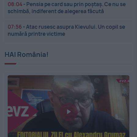
08:04
-
Pensia pe card sau prin poștaș. Ce nu se
schimbă, indiferent de alegerea făcută
07:56
-
Atac rusesc asupra Kievului. Un copil se
numără printre victime
HAI România!