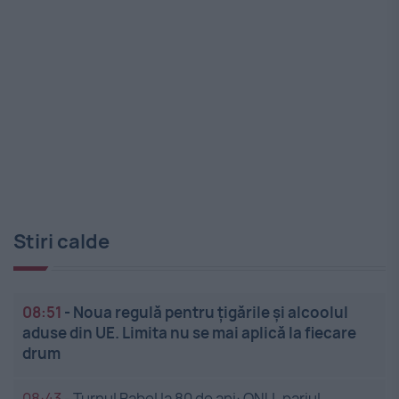
Stiri calde
08:51
-
Noua regulă pentru țigările și alcoolul
aduse din UE. Limita nu se mai aplică la fiecare
drum
08:43
-
Turnul Babel la 80 de ani: ONU, pariul