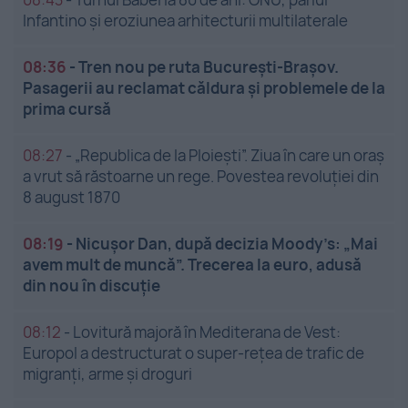
Infantino și eroziunea arhitecturii multilaterale
08:36
-
Tren nou pe ruta București-Brașov.
Pasagerii au reclamat căldura și problemele de la
prima cursă
08:27
-
„Republica de la Ploiești”. Ziua în care un oraș
a vrut să răstoarne un rege. Povestea revoluției din
8 august 1870
08:19
-
Nicușor Dan, după decizia Moody’s: „Mai
avem mult de muncă”. Trecerea la euro, adusă
din nou în discuție
08:12
-
Lovitură majoră în Mediterana de Vest:
Europol a destructurat o super-rețea de trafic de
migranți, arme și droguri