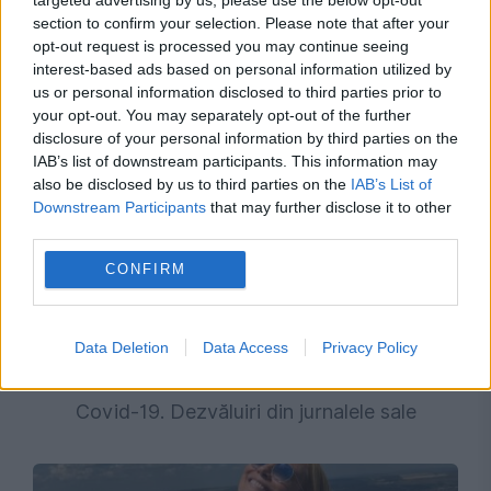
section to confirm your selection. Please note that after your
Recomandările noastre
opt-out request is processed you may continue seeing
interest-based ads based on personal information utilized by
us or personal information disclosed to third parties prior to
your opt-out. You may separately opt-out of the further
disclosure of your personal information by third parties on the
IAB’s list of downstream participants. This information may
also be disclosed by us to third parties on the
IAB’s List of
Downstream Participants
that may further disclose it to other
third parties.
CONFIRM
ACTUALITATE
Data Deletion
Data Access
Privacy Policy
Ce făcea Fauci, de fapt, în timpul Pandemiei
Covid-19. Dezvăluiri din jurnalele sale