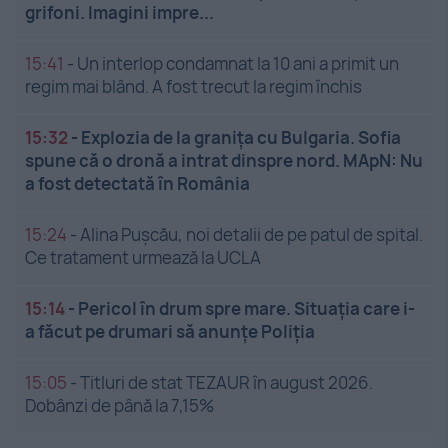
grifoni. Imagini impre...
15:41
-
Un interlop condamnat la 10 ani a primit un
regim mai blând. A fost trecut la regim închis
15:32
-
Explozia de la granița cu Bulgaria. Sofia
spune că o dronă a intrat dinspre nord. MApN: Nu
a fost detectată în România
15:24
-
Alina Pușcău, noi detalii de pe patul de spital.
Ce tratament urmează la UCLA
15:14
-
Pericol în drum spre mare. Situația care i-
a făcut pe drumari să anunțe Poliția
15:05
-
Titluri de stat TEZAUR în august 2026.
Dobânzi de până la 7,15%