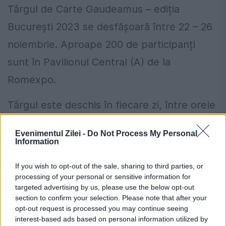
Târgul de Carte Gaudeamus – ediția
București 2023 se desfășoară între 22 – 26
noiembrie. Aproape 200 de participanți
sunt în Pavilionul Central (A) de la
Romexpo.
Târgul este deschis în fiecare zi, între orele
10.00 – 20.00. Accesul este liber.
Evenimentul Zilei -
Do Not Process My Personal
Information
România, în pericol de blackout? Expert
If you wish to opt-out of the sale, sharing to third parties, or
în energie: „Trebuie să accelerăm cât se
processing of your personal or sensitive information for
poate de repede acele investiții”
targeted advertising by us, please use the below opt-out
section to confirm your selection. Please note that after your
Cum verifici dacă ai datorii la Primărie?
opt-out request is processed you may continue seeing
interest-based ads based on personal information utilized by
Metoda prin care afli online dacă ai