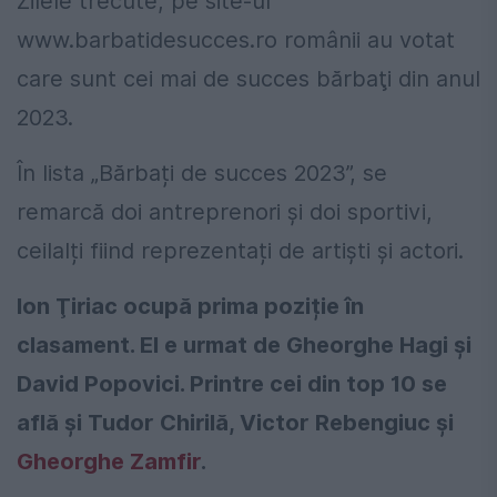
Zilele trecute, pe site-ul
www.barbatidesucces.ro românii au votat
care sunt cei mai de succes bărbaţi din anul
2023.
În lista „Bărbați de succes 2023”, se
remarcă doi antreprenori și doi sportivi,
ceilalți fiind reprezentați de artiști și actori.
Ion Ţiriac ocupă prima poziție în
clasament. El e urmat de Gheorghe Hagi și
David Popovici. Printre cei din top 10 se
află și Tudor Chirilă, Victor Rebengiuc și
Gheorghe Zamfir
.