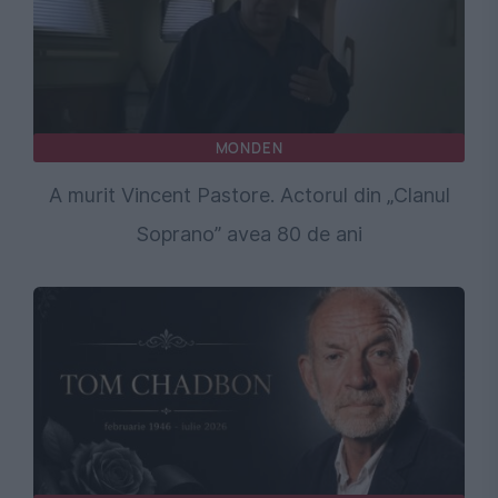
MONDEN
A murit Vincent Pastore. Actorul din „Clanul
Soprano” avea 80 de ani