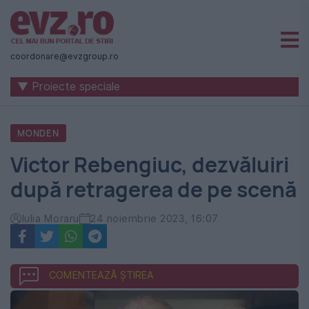
Știri
naționale
coordonare@evzgroup.ro
și
▼ Proiecte speciale
internaționale
|
MONDEN
România
Victor Rebengiuc, dezvăluiri
-
după retragerea de pe scenă
Evenimentul
Zilei
Iulia Moraru
24 noiembrie 2023, 16:07
COMENTEAZĂ ȘTIREA