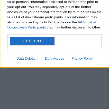
us or personal information disclosed to third parties prior to
restanțe la taxe și impozite
your opt-out. You may separately opt-out of the further
disclosure of your personal information by third parties on the
IAB’s list of downstream participants. This information may
also be disclosed by us to third parties on the
IAB’s List of
Downstream Participants
that may further disclose it to other
third parties.
actor
artist
carte
Gaudeamus
CONFIRM
Victor Rebengiuc
Data Deletion
Data Access
Privacy Policy