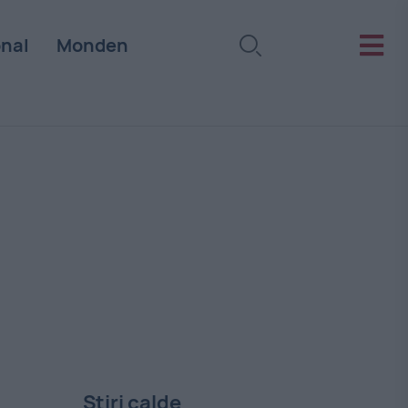
onal
Monden
Stiri calde