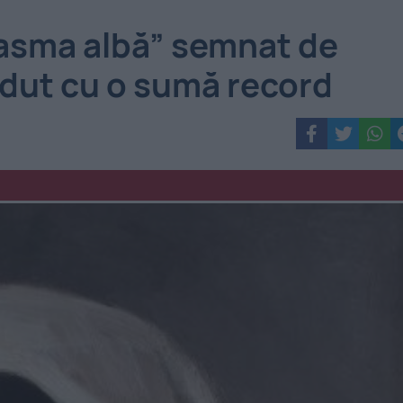
basma albă” semnat de
ndut cu o sumă record