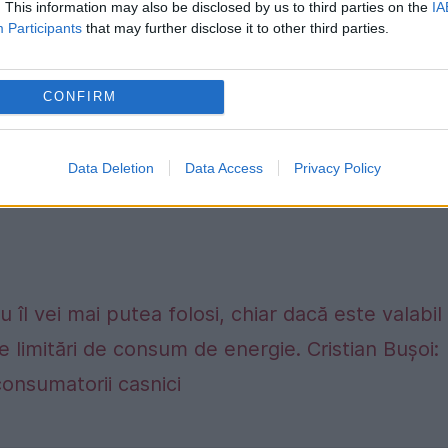
. This information may also be disclosed by us to third parties on the
IA
Participants
that may further disclose it to other third parties.
CONFIRM
Data Deletion
Data Access
Privacy Policy
 îl vei mai putea folosi, chiar dacă este valabil
e limitări de consum de energie. Cristian Bușoi:
consumatorii casnici