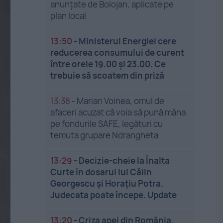
anunțate de Bolojan, aplicate pe
plan local
13:50
-
Ministerul Energiei cere
reducerea consumului de curent
între orele 19.00 și 23.00. Ce
trebuie să scoatem din priză
13:38
-
Marian Voinea, omul de
afaceri acuzat că voia să pună mâna
pe fondurile SAFE, legături cu
temuta grupare Ndrangheta
13:29
-
Decizie-cheie la Înalta
Curte în dosarul lui Călin
Georgescu și Horațiu Potra.
Judecata poate începe. Update
13:20
-
Criza apei din România,