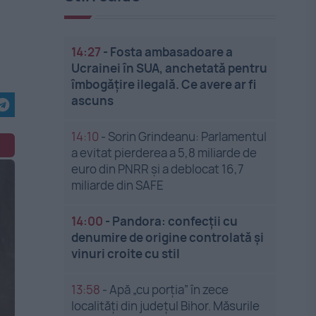
14:27
-
Fosta ambasadoare a
Ucrainei în SUA, anchetată pentru
îmbogățire ilegală. Ce avere ar fi
ascuns
14:10
-
Sorin Grindeanu: Parlamentul
a evitat pierderea a 5,8 miliarde de
euro din PNRR și a deblocat 16,7
miliarde din SAFE
14:00
-
Pandora: confecții cu
denumire de origine controlată și
vinuri croite cu stil
13:58
-
Apă „cu porția” în zece
localități din județul Bihor. Măsurile