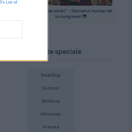
B’s List of
„Mă PIȘ pe mine!” – Secretul murdar de
la congrese! 😳
Proiecte speciale
SmartDigi
Exclusiv
Moldova
Horoscop
Vremea