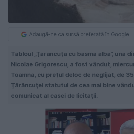
Adaugă-ne ca sursă preferată în Google
Tabloul „Ţărăncuţa cu basma albă”, una din
Nicolae Grigorescu, a fost vândut, miercuri
Toamnă, cu preţul deloc de neglijat, de 3
Ţărăncuţei statutul de cea mai bine vândută
comunicat al casei de licitaţii.