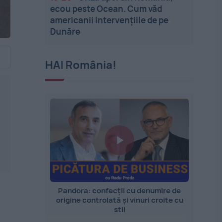
ecou peste Ocean. Cum văd
americanii intervențiile de pe
Dunăre
HAI România!
Pandora: confecții cu denumire de
origine controlată și vinuri croite cu
stil