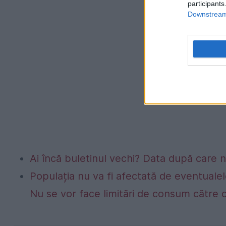
participants
Downstream 
Ai încă buletinul vechi? Data după care nu
Populația nu va fi afectată de eventualel
Nu se vor face limitări de consum către 