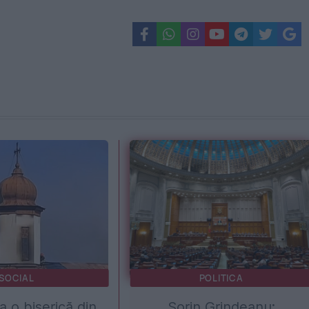
SOCIAL
POLITICA
a o biserică din
Sorin Grindeanu: