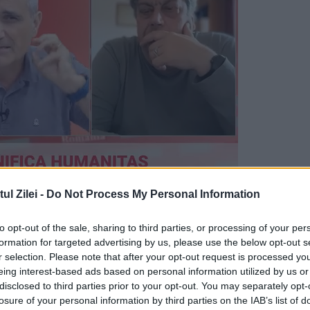
l Zilei -
Do Not Process My Personal Information
Lazăr Munteanu (1869-1951), unul dintre cei mai
dei interbelice. Nicolae Grigorescu rămâne în
to opt-out of the sale, sharing to third parties, or processing of your per
formation for targeted advertising by us, please use the below opt-out s
 români, în 2016, o altă lucrare a sa, „Ţărăncuţe
r selection. Please note that after your opt-out request is processed y
eing interest-based ads based on personal information utilized by us or
de 320.000 de euro.
disclosed to third parties prior to your opt-out. You may separately opt-
losure of your personal information by third parties on the IAB’s list of