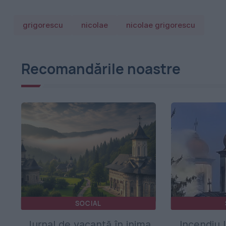
grigorescu
nicolae
nicolae grigorescu
Recomandările noastre
SOCIAL
Jurnal de vacanță în inima
Incendiu l