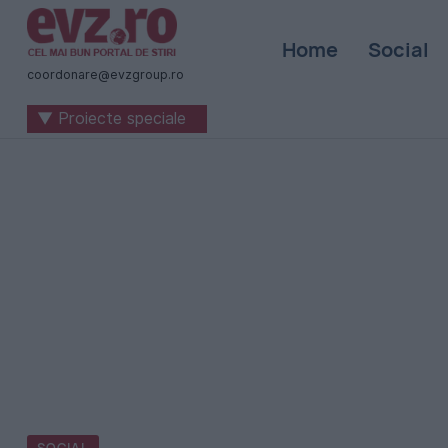
Știri
Home
Social
naționale
coordonare@evzgroup.ro
și
▼ Proiecte speciale
internaționale
|
România
-
Evenimentul
Zilei