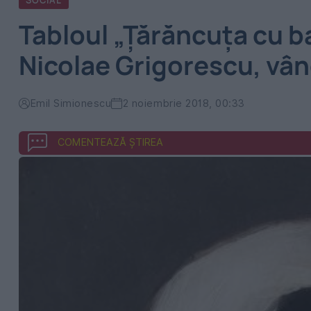
SOCIAL
Tabloul „Ţărăncuţa cu 
Nicolae Grigorescu, vâ
Emil Simionescu
2 noiembrie 2018, 00:33
COMENTEAZĂ ȘTIREA