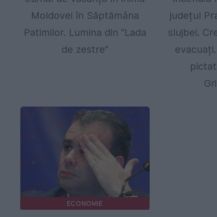
Moldovei în Săptămâna
județul Pr
Patimilor. Lumina din ”Lada
slujbei. Cr
de zestre”
evacuați.
picta
Gr
ECONOMIE