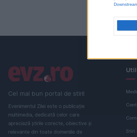
Downstream 
Linkuri utile
Uti
Medi
Cel mai bun portal de stiri!
Cont
Evenimentul Zilei este o publicație
multimedia, dedicată celor care
Comu
apreciază știrile corecte, obiective și
Stiri
relevante din toate domeniile de