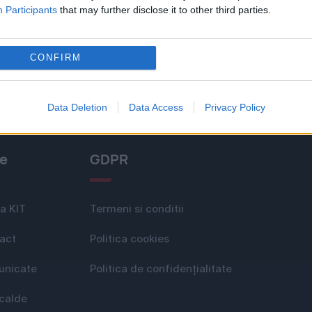
Participants
that may further disclose it to other third parties.
CONFIRM
Data Deletion
Data Access
Privacy Policy
le
GDPR
a KIT
Termeni si conditii
act
Politica cookies
nicate
Politica de confidențialitate
 calde