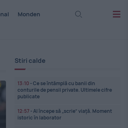
onal
Monden
Stiri calde
13:10
-
Ce se întâmplă cu banii din
conturile de pensii private. Ultimele cifre
publicate
12:57
-
AI începe să „scrie” viață. Moment
istoric în laborator