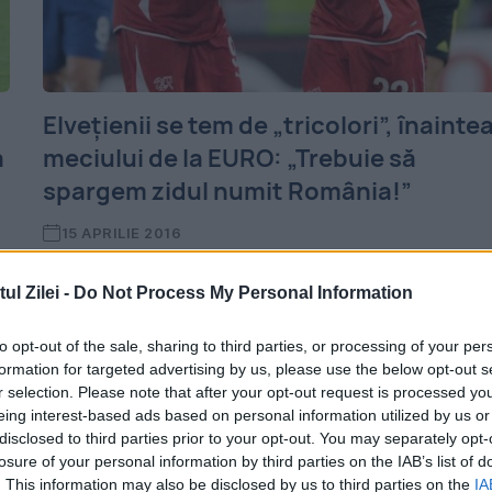
Elvețienii se tem de „tricolori”, înainte
a
meciului de la EURO: „Trebuie să
spargem zidul numit România!”
15 APRILIE 2016
Xherdan Shaqiri, una dintre vedetele
l Zilei -
Do Not Process My Personal Information
naționalei Elveției, a declarat, în cadrul unu
to opt-out of the sale, sharing to third parties, or processing of your per
interviu acordat presei din „Țara
formation for targeted advertising by us, please use the below opt-out s
Cantoanelor”, că România este principalul
r selection. Please note that after your opt-out request is processed y
eing interest-based ads based on personal information utilized by us or
adversar al reprezentativei sale în lupta
disclosed to third parties prior to your opt-out. You may separately opt-
losure of your personal information by third parties on the IAB’s list of
pentru locul...
. This information may also be disclosed by us to third parties on the
IA