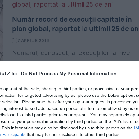
Număr record de execuții capitale în
plan global, raportat la ultimii 25 de an
7 APRILIE 2016
Numărul, cunoscut, al execuțiilor la nivel
mondial a crescut cu peste 50% anul trecu
până la cel puțin 1.634, potrivit Amnesty
l Zilei -
Do Not Process My Personal Information
International, pe primele locuri în top fiind
to opt-out of the sale, sharing to third parties, or processing of your per
Iranul, Pakistanul...
formation for targeted advertising by us, please use the below opt-out s
r selection. Please note that after your opt-out request is processed y
eing interest-based ads based on personal information utilized by us or
disclosed to third parties prior to your opt-out. You may separately opt-
losure of your personal information by third parties on the IAB’s list of
. This information may also be disclosed by us to third parties on the
IA
Participants
that may further disclose it to other third parties.