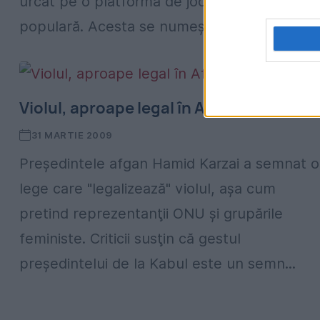
urcat pe o platformă de jocuri extrem de
populară. Acesta se numește „Rape...
Violul, aproape legal în Afganistan
31 MARTIE 2009
Preşedintele afgan Hamid Karzai a semnat o
lege care "legalizează" violul, aşa cum
pretind reprezentanţii ONU şi grupările
feministe. Criticii susţin că gestul
preşedintelui de la Kabul este un semn...