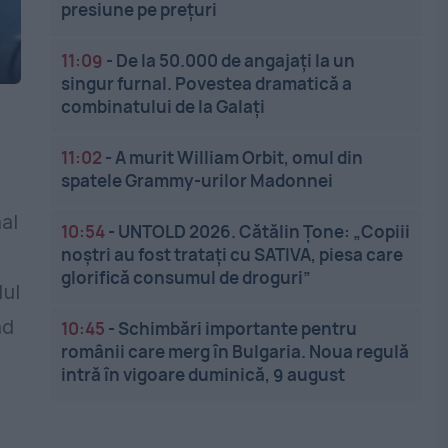
presiune pe prețuri
11:09
-
De la 50.000 de angajați la un
singur furnal. Povestea dramatică a
combinatului de la Galați
t
11:02
-
A murit William Orbit, omul din
spatele Grammy-urilor Madonnei
nal
10:54
-
UNTOLD 2026. Cătălin Țone: „Copiii
noștri au fost tratați cu SATIVA, piesa care
glorifică consumul de droguri”
lul
nd
10:45
-
Schimbări importante pentru
românii care merg în Bulgaria. Noua regulă
intră în vigoare duminică, 9 august