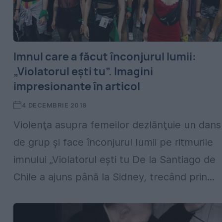
Imnul care a făcut înconjurul lumii:
„Violatorul eşti tu”. Imagini
impresionante în articol
4 DECEMBRIE 2019
Violenţa asupra femeilor dezlănţuie un dans
de grup şi face înconjurul lumii pe ritmurile
imnului „Violatorul eşti tu De la Santiago de
Chile a ajuns până la Sidney, trecând prin...