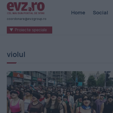
Știri
Home
Social
naționale
coordonare@evzgroup.ro
și
▼ Proiecte speciale
internaționale
|
România
violul
-
Evenimentul
Zilei