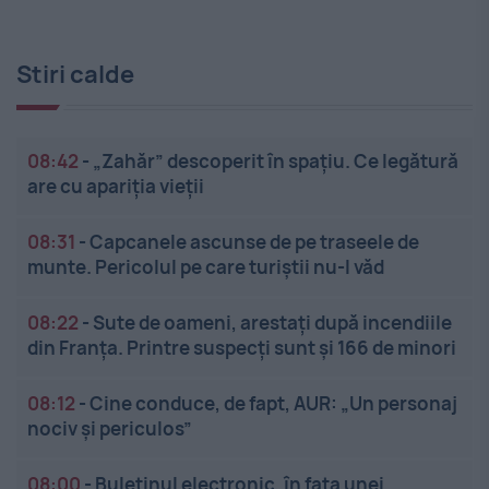
Stiri calde
08:42
-
„Zahăr” descoperit în spațiu. Ce legătură
are cu apariția vieții
08:31
-
Capcanele ascunse de pe traseele de
munte. Pericolul pe care turiștii nu-l văd
08:22
-
Sute de oameni, arestați după incendiile
din Franța. Printre suspecți sunt și 166 de minori
08:12
-
Cine conduce, de fapt, AUR: „Un personaj
nociv și periculos”
08:00
-
Buletinul electronic, în fața unei