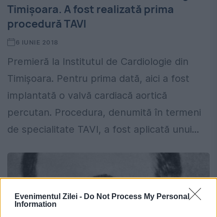
Timișoara. A fost realizată prima
procedură TAVI
6 IUNIE 2018
Premieră la Institutul de Cardiologie din
Timișoara. Pentru prima dată, aici a fost
implantată o valvă cardiacă aortică
percutan. Procedura, denumită în termeni
de specialitate TAVI, a fost aplicată unui...
Evenimentul Zilei -
Do Not Process My Personal
Information