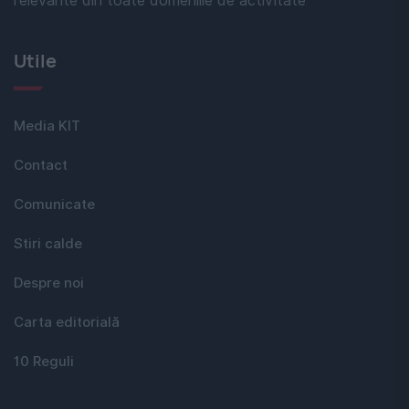
relevante din toate domeniile de activitate
Utile
Media KIT
Contact
Comunicate
Stiri calde
Despre noi
Carta editorială
10 Reguli