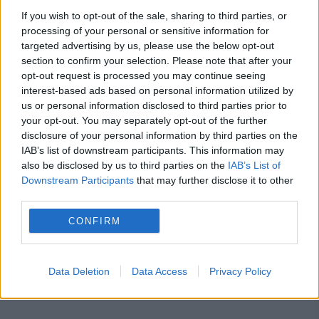
If you wish to opt-out of the sale, sharing to third parties, or
processing of your personal or sensitive information for
targeted advertising by us, please use the below opt-out
section to confirm your selection. Please note that after your
opt-out request is processed you may continue seeing
interest-based ads based on personal information utilized by
Octavian Goga, 135 de ani de la naștere
us or personal information disclosed to third parties prior to
your opt-out. You may separately opt-out of the further
1 APRILIE 2016
disclosure of your personal information by third parties on the
IAB’s list of downstream participants. This information may
Muzeul Național al Literaturii Române
also be disclosed by us to third parties on the
IAB’s List of
Downstream Participants
that may further disclose it to other
organizează marţi, 5 aprilie 2016, ora 13.30,
third parties.
la sediul Muzeului Memorial „Ion Minulescu
CONFIRM
– Claudia Millian” (Bd. Dr. Gheorghe
Marinescu, nr. 19), p masă rotundă...
Data Deletion
Data Access
Privacy Policy