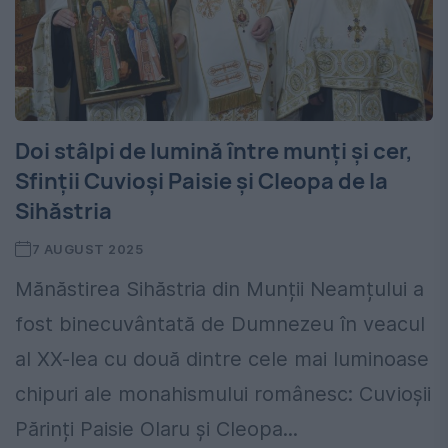
Doi stâlpi de lumină între munţi şi cer,
Sfinţii Cuvioşi Paisie şi Cleopa de la
Sihăstria
7 AUGUST 2025
Mănăstirea Sihăstria din Munții Neamțului a
fost binecuvântată de Dumnezeu în veacul
al XX-lea cu două dintre cele mai luminoase
chipuri ale monahismului românesc: Cuvioșii
Părinți Paisie Olaru şi Cleopa...