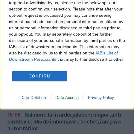
targeted advertising by us, please use the below opt-out
17:37
-
Ultimatum pentru Guvern din partea
section to confirm your selection. Please note that after your
Sanitas și Solidaritatea Sanitară: Arhitectură
opt-out request is processed you may continue seeing
completă pentru salarizarea din sis...
interest-based ads based on personal information utilized by
us or personal information disclosed to third parties prior to
17:27
-
Anchetă de contraterorism după
your opt-out. You may separately opt-out of the further
disclosure of your personal information by third parties on the
incidentul grav de pe aeroportul Leipzig/Halle.
IAB’s list of downstream participants. This information may
Explozibili de calitate militară, găsi...
also be disclosed by us to third parties on the
IAB’s List of
Downstream Participants
that may further disclose it to other
17:17
-
Medicamente uzuale pentru digestie,
third parties.
oprite de la vânzare. Ce verificări face ANMDMR
CONFIRM
17:06
-
CCR ar putea judeca în regim de urgență
sesizarea privind Legea integrității. Miza:
Data Deletion
Data Access
Privacy Policy
aproape 771 de milioane de euro d...
16:58
-
Salmonella în ardei jalapeño importanți
din Mexic. 345 de îmbolnăviri; anchetă amplă a
autorităților