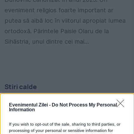
eveniment religios foarte important ar
putea să aibă loc în viitorul apropiat lumea
ortodoxă. Părintele Paisie Olaru de la
Sihăstria, unul dintre cei mai...
Stiri calde
Evenimentul Zilei -
Do Not Process My Personal
Information
17:48
-
Pastor cu milioane de adepți, vizat de o
cerere de extrădare. Acuzațiile sunt extrem de
grave
If you wish to opt-out of the sale, sharing to third parties, or
processing of your personal or sensitive information for