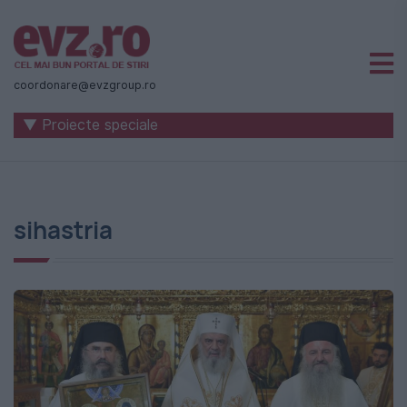
Știri
naționale
coordonare@evzgroup.ro
și
▼ Proiecte speciale
internaționale
|
România
sihastria
-
Evenimentul
Zilei