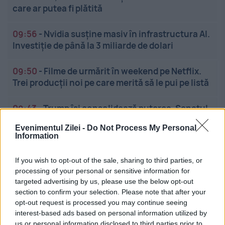
care ar putea fi plătită
09:56
-
Nvidia susține masiv în infrastructura AI.
Investiție de până la 3 miliarde de dolari
09:50
-
Filme de urmărit în weekend pe Netflix.
Trei producții noi pe care merită să le pui pe listă
09:43
-
Trump își consolidează puterea. Senatul
SUA aprobă 74 de numiri
Evenimentul Zilei -
Do Not Process My Personal
Information
If you wish to opt-out of the sale, sharing to third parties, or
processing of your personal or sensitive information for
targeted advertising by us, please use the below opt-out
section to confirm your selection. Please note that after your
opt-out request is processed you may continue seeing
Linkuri utile
interest-based ads based on personal information utilized by
us or personal information disclosed to third parties prior to