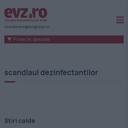
Știri
naționale
coordonare@evzgroup.ro
și
▼ Proiecte speciale
internaționale
|
România
scandlaul dezinfectantilor
-
Evenimentul
Zilei
Stiri calde