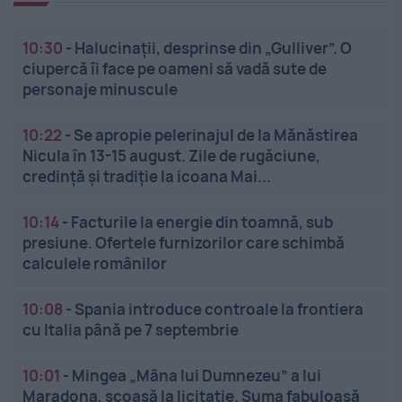
10:30
-
Halucinații, desprinse din „Gulliver”. O
ciupercă îi face pe oameni să vadă sute de
personaje minuscule
10:22
-
Se apropie pelerinajul de la Mănăstirea
Nicula în 13-15 august. Zile de rugăciune,
credință și tradiție la icoana Mai...
10:14
-
Facturile la energie din toamnă, sub
presiune. Ofertele furnizorilor care schimbă
calculele românilor
10:08
-
Spania introduce controale la frontiera
cu Italia până pe 7 septembrie
10:01
-
Mingea „Mâna lui Dumnezeu” a lui
Maradona, scoasă la licitație. Suma fabuloasă