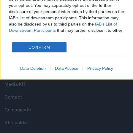
your opt-out. You may separately opt-out of the further
disclosure of your personal information by third parties on the
Cel mai bun portal de stiri!
IAB’s list of downstream participants. This information may
also be disclosed by us to third parties on the
IAB’s List of
Evenimentul Zilei este o publicație multimedia, dedicată
Downstream Participants
that may further disclose it to other
celor care apreciază știrile corecte, obiective și
third parties.
relevante din toate domeniile de activitate
CONFIRM
Utile
Data Deletion
Data Access
Privacy Policy
Media KIT
Contact
Comunicate
Stiri calde