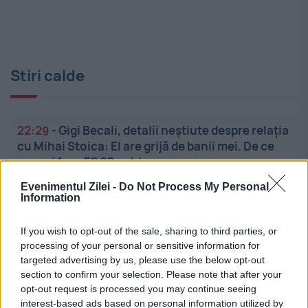
Stiri calde
22:29
-
Gigi Becali, detalii neștiute despre relația
cu Mihai Stoica: El are grijă de banii mei. De ce
nu mai face FCSB achiz...
Evenimentul Zilei -
Do Not Process My Personal
22:11
-
Încep plățile pensiilor pentru luna august.
Information
Data la care primești banii depinde de
modalitatea de încasare
If you wish to opt-out of the sale, sharing to third parties, or
processing of your personal or sensitive information for
targeted advertising by us, please use the below opt-out
22:01
-
Planul de salvare pentru industria
section to confirm your selection. Please note that after your
națională de apărare. Ministrul Economiei
opt-out request is processed you may continue seeing
anunță consultări la ROMAERO pentru mode...
interest-based ads based on personal information utilized by