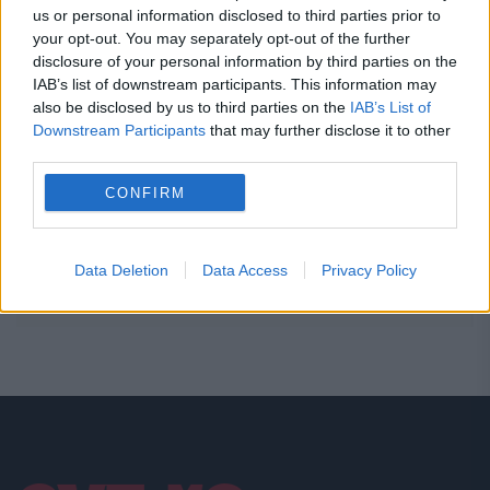
us or personal information disclosed to third parties prior to
21:53
-
Schimbare importantă în magazinele Lidl
your opt-out. You may separately opt-out of the further
UK. Clienții pot primi gratuit alimente rămase
disclosure of your personal information by third parties on the
nevândute
IAB’s list of downstream participants. This information may
also be disclosed by us to third parties on the
IAB’s List of
Downstream Participants
that may further disclose it to other
21:44
-
Epidemie fără precedent în Congo. OMS și
third parties.
Africa CDC investighează o posibilă mutație a
virusului Ebola
CONFIRM
21:34
-
CFR Cluj - Tromso, 0-5. Umilință de zile
mari pentru echipa din Gruia. Returul nu mai
Data Deletion
Data Access
Privacy Policy
contează