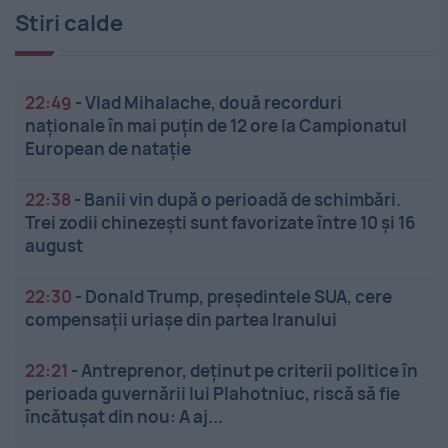
Stiri calde
22:49
-
Vlad Mihalache, două recorduri
naționale în mai puțin de 12 ore la Campionatul
European de nataţie
22:38
-
Banii vin după o perioadă de schimbări.
Trei zodii chinezești sunt favorizate între 10 și 16
august
22:30
-
Donald Trump, președintele SUA, cere
compensații uriașe din partea Iranului
22:21
-
Antreprenor, deţinut pe criterii politice în
perioada guvernării lui Plahotniuc, riscă să fie
încătuşat din nou: A aj...