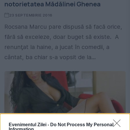
notorietatea Mădălinei Ghenea
23 SEPTEMBRIE 2016
Rocsana Marcu pare dispusă să facă orice,
fără să exceleze, doar buget să existe. A
renunţat la haine, a jucat în comedii, a
cântat, ba chiar s-a vopsit de la...
Evenimentul Zilei -
Do Not Process My Personal
Information