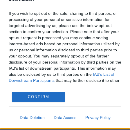
If you wish to opt-out of the sale, sharing to third parties, or
processing of your personal or sensitive information for
Ultima dată a avut tripleți, iar acum a
targeted advertising by us, please use the below opt-out
făcut un anunț surpriză! Câți copii
section to confirm your selection. Please note that after your
opt-out request is processed you may continue seeing
urmează să aibă Nicoleta Luciu
interest-based ads based on personal information utilized by
us or personal information disclosed to third parties prior to
13 AUGUST 2016
your opt-out. You may separately opt-out of the further
E sau nu însărcinată Nicoleta Luciu?
disclosure of your personal information by third parties on the
IAB’s list of downstream participants. This information may
Bruneta a răspuns la întrebare după ce s-a
also be disclosed by us to third parties on the
IAB’s List of
Downstream Participants
that may further disclose it to other
speculat mult pe această temă în ultimele
third parties.
zile. Totul a început de la o declaraţie a...
CONFIRM
Data Deletion
Data Access
Privacy Policy