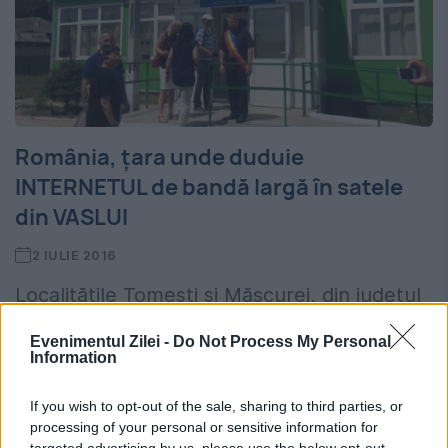
România, țara unde duduie
INTERNETUL de bandă largă în satele
din VASLUI
2 IULIE 2016
Localitățile Tomești și Măscurei, din județul
Vaslui, sunt din prima zi a acestei luni
Evenimentul Zilei -
Do Not Process My Personal
Information
fericitele beneficiare ale rețelei de internet
în bandă largă, realizată din fonduri
If you wish to opt-out of the sale, sharing to third parties, or
processing of your personal or sensitive information for
europene. Proiectul „Construirea unei...