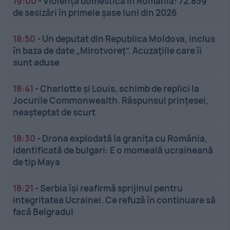
19:00
-
Violența domestică în România: 72.859
de sesizări în primele șase luni din 2026
18:50
-
Un deputat din Republica Moldova, inclus
în baza de date „Mirotvoreț”. Acuzațiile care îi
sunt aduse
18:41
-
Charlotte și Louis, schimb de replici la
Jocurile Commonwealth. Răspunsul prințesei,
neașteptat de scurt
18:30
-
Drona explodată la granița cu România,
identificată de bulgari: E o momeală ucraineană
de tip Maya
18:21
-
Serbia își reafirmă sprijinul pentru
integritatea Ucrainei. Ce refuză în continuare să
facă Belgradul