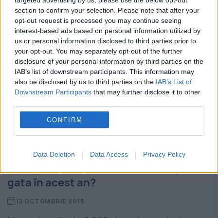
targeted advertising by us, please use the below opt-out
section to confirm your selection. Please note that after your
opt-out request is processed you may continue seeing
interest-based ads based on personal information utilized by
us or personal information disclosed to third parties prior to
your opt-out. You may separately opt-out of the further
disclosure of your personal information by third parties on the
IAB’s list of downstream participants. This information may
also be disclosed by us to third parties on the
IAB’s List of
Downstream Participants
that may further disclose it to other
third parties.
CONFIRM
STADIUL proiectului care va conecta la
Data Deletion
Data Access
Privacy Policy
internet aproape 800 de localități. VA fi
gata în acest an?
13 OCTOMBRIE 2015