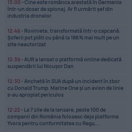
13:00
-
Cine este românca arestată în Germania
într-un dosar de spionaj. Ar fi urmărit șef din
industria dronelor
12:49
-
Rovinieta, transformată într-o capcană.
Șoferii pot plăti cu până la 186% mai mult pe un
site neautorizat
12:39
-
AUR a lansat o platformă online dedicată
suspendării lui Nicușor Dan
12:30
-
Anchetă în SUA după un incident în zbor
cu Donald Trump. Marine One și un avion de linie
s-au apropiat periculos
12:22
-
La 7 zile de la lansare, peste 100 de
companii din România folosesc deja platforma
Yvora pentru conformitatea cu Regu...