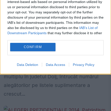
interest-based ads based on personal information utilized by
us or personal information disclosed to third parties prior to
your opt-out. You may separately opt-out of the further
disclosure of your personal information by third parties on the
ALEGERI PREZIDENȚIALE 2014.
IAB’s list of downstream participants. This information may
also be disclosed by us to third parties on the
IAB’s List of
SUSPICIUNI de VOT MULTIPLU în Dolj
Downstream Participants
that may further disclose it to other
third parties.
2 NOIEMBRIE 2014
CONFIRM
Liderul PDL Dolj, eurodeputatul Marian
Jean Marinescu, a semnalat faptul că există
Data Deletion
Data Access
Privacy Policy
acțiuni doveditoare de exercitare a votului
multiplu în judetul Dolj, întrucât numărul
alegătorilor pe listele suplimentare a
crescut...