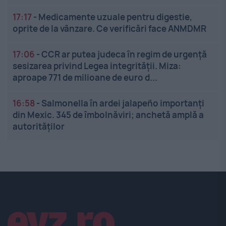
17:17
-
Medicamente uzuale pentru digestie,
oprite de la vânzare. Ce verificări face ANMDMR
17:06
-
CCR ar putea judeca în regim de urgență
sesizarea privind Legea integrității. Miza:
aproape 771 de milioane de euro d...
16:58
-
Salmonella în ardei jalapeño importanți
din Mexic. 345 de îmbolnăviri; anchetă amplă a
autorităților
Linkuri utile