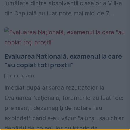
jumătate dintre absolvenţii claselor a VIII-a
din Capitală au luat note mai mici de 7...
Evaluarea Naţională, examenul la care
"au copiat toţi proştii"
11 IULIE 2011
Imediat după afişarea rezultatelor la
Evaluarea Naţională, forumurile au luat foc:
premianţii dezamăgiţi de notare "au
explodat" când s-au văzut "ajunşi" sau chiar
depăşiţi de colegii lor cu istoric de...