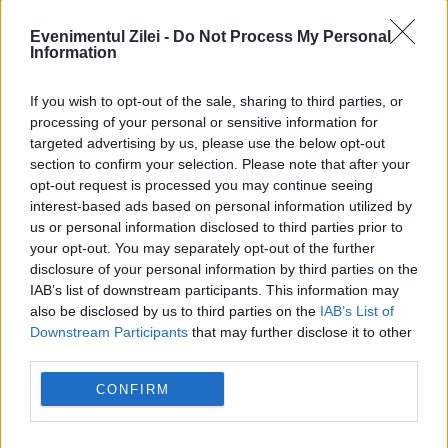
Evenimentul Zilei -
Do Not Process My Personal
Information
If you wish to opt-out of the sale, sharing to third parties, or
processing of your personal or sensitive information for
targeted advertising by us, please use the below opt-out
section to confirm your selection. Please note that after your
opt-out request is processed you may continue seeing
interest-based ads based on personal information utilized by
us or personal information disclosed to third parties prior to
your opt-out. You may separately opt-out of the further
disclosure of your personal information by third parties on the
IAB’s list of downstream participants. This information may
also be disclosed by us to third parties on the
IAB’s List of
Evaluarea naţională 2011: rezultatele
Downstream Participants
that may further disclose it to other
finale, după contestaţii
third parties.
CONFIRM
11 IULIE 2011
Inspectoratele şcolare din ţară au început