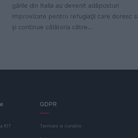
gările din Italia au devenit adăposturi
improvizate pentru refugiaţii care doresc s
şi continue călătoria către...
le
GDPR
a KIT
Termeni si conditii