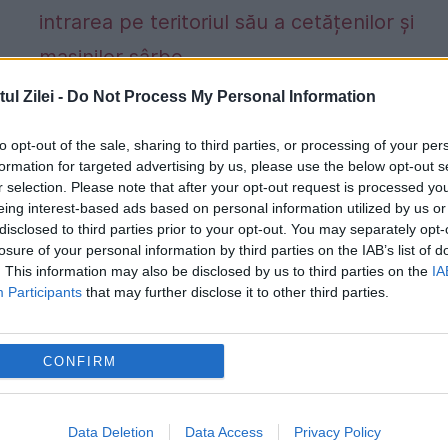
l Zilei -
Do Not Process My Personal Information
SCANDAL DIPLOMATIC. Croația a
INTERZIS intrarea pe teritoriul său a
to opt-out of the sale, sharing to third parties, or processing of your per
cetățenilor și mașinilor sârbe
formation for targeted advertising by us, please use the below opt-out s
r selection. Please note that after your opt-out request is processed y
24 SEPTEMBRIE 2015
eing interest-based ads based on personal information utilized by us or
disclosed to third parties prior to your opt-out. You may separately opt-
Croația a interzis intrarea pe teritoriul său 
losure of your personal information by third parties on the IAB’s list of
. This information may also be disclosed by us to third parties on the
IA
cetățenilor și mașinilor sârbe. Anunţul a fo
Participants
that may further disclose it to other third parties.
făcut de poliția de frontieră din această ţar
după ce Serbia a interzis miercuri seara...
CONFIRM
Data Deletion
Data Access
Privacy Policy