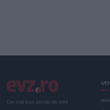
Linkuri utile
Uti
Medi
Cel mai bun portal de stiri!