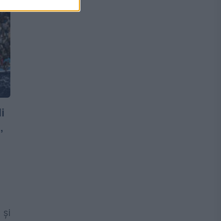
i
,
 şi