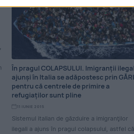
,
În pragul COLAPSULUI. Imigranţii ilegal
m
ajunşi în Italia se adăpostesc prin GĂRI
pentru că centrele de primire a
refugiaţilor sunt pline
11 IUNIE 2015
Sistemul italian de găzduire a imigranţilor
ilegali a ajuns în pragul colapsului, astfel că