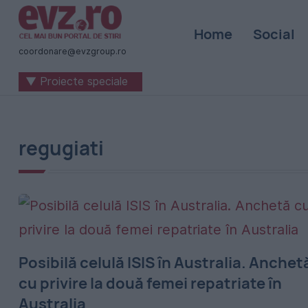
Știri
Home
Social
naționale
coordonare@evzgroup.ro
și
▼ Proiecte speciale
internaționale
|
România
regugiati
-
Evenimentul
Zilei
Posibilă celulă ISIS în Australia. Anchet
cu privire la două femei repatriate în
Australia