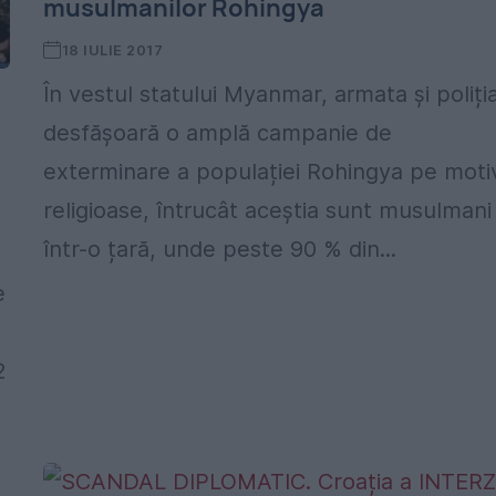
musulmanilor Rohingya
18 IULIE 2017
În vestul statului Myanmar, armata și poliți
desfășoară o amplă campanie de
exterminare a populației Rohingya pe moti
religioase, întrucât aceștia sunt musulmani
într-o țară, unde peste 90 % din...
e
2