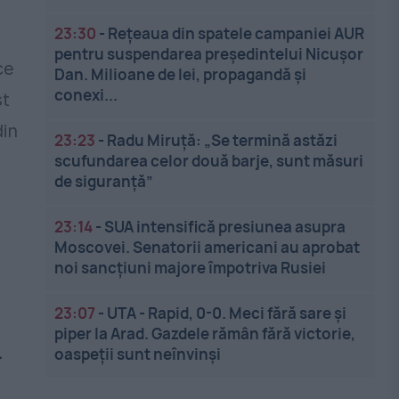
23:30
-
Rețeaua din spatele campaniei AUR
pentru suspendarea președintelui Nicușor
ce
Dan. Milioane de lei, propagandă și
conexi...
st
din
23:23
-
Radu Miruță: „Se termină astăzi
scufundarea celor două barje, sunt măsuri
de siguranţă”
23:14
-
SUA intensifică presiunea asupra
Moscovei. Senatorii americani au aprobat
noi sancțiuni majore împotriva Rusiei
23:07
-
UTA - Rapid, 0-0. Meci fără sare și
piper la Arad. Gazdele rămân fără victorie,
.
oaspeții sunt neînvinși