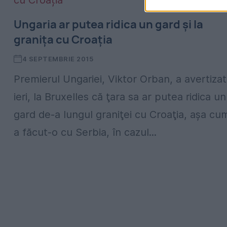
Ungaria ar putea ridica un gard și la
granița cu Croația
4 SEPTEMBRIE 2015
Premierul Ungariei, Viktor Orban, a avertizat
ieri, la Bruxelles că ţara sa ar putea ridica un
gard de-a lungul graniţei cu Croaţia, aşa cu
a făcut-o cu Serbia, în cazul...