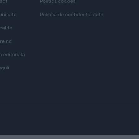
act
Politica cookies
nicate
Politica de confidențialitate
 calde
re noi
a editorială
eguli