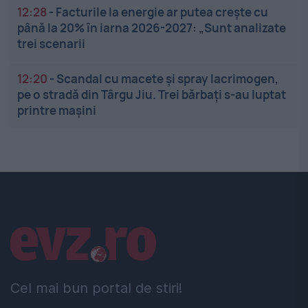
12:28
-
Facturile la energie ar putea crește cu
până la 20% în iarna 2026-2027: „Sunt analizate
trei scenarii
12:20
-
Scandal cu macete și spray lacrimogen,
pe o stradă din Târgu Jiu. Trei bărbați s-au luptat
printre mașini
Linkuri utile
Cel mai bun portal de stiri!