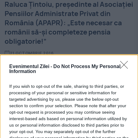
Raluca Țintoiu, președinte al Asociației
Pensiilor Administrate Privat din
România (APAPR): „Este necesar ca
românii să-și completeze pensia
obligatorie!”
21 OCTOMBRIE 2016
După 2030, pensia de stat va reprezenta
Evenimentul Zilei -
Do Not Process My Personal
Information
aproximativ un sfert din ultimul salariu
primit, spune președintele APAPR. „Nici ca
If you wish to opt-out of the sale, sharing to third parties, or
processing of your personal or sensitive information for
experiment nu îndrăznesc să recomand
targeted advertising by us, please use the below opt-out
section to confirm your selection. Please note that after your
acestă situație”, subliniază expertul, care
opt-out request is processed you may continue seeing
atrage...
interest-based ads based on personal information utilized by
us or personal information disclosed to third parties prior to
your opt-out. You may separately opt-out of the further