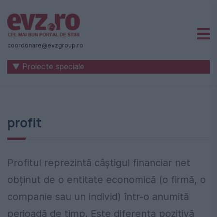
Știri
naționale
coordonare@evzgroup.ro
și
▼ Proiecte speciale
internaționale
|
România
profit
-
Evenimentul
Zilei
Profitul reprezintă câștigul financiar net
obținut de o entitate economică (o firmă, o
companie sau un individ) într-o anumită
perioadă de timp. Este diferența pozitivă