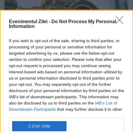
Evenimentul Zilei -
Do Not Process My Personal
Information
If you wish to opt-out of the sale, sharing to third parties, or
processing of your personal or sensitive information for
targeted advertising by us, please use the below opt-out
section to confirm your selection. Please note that after your
Surpriza CEC Bank. Topul băncilor după
opt-out request is processed you may continue seeing
interest-based ads based on personal information utilized by
active și profituri
us or personal information disclosed to third parties prior to
your opt-out. You may separately opt-out of the further
30 SEPTEMBRIE 2024
disclosure of your personal information by third parties on the
O bancă de stat și două bănci private
IAB’s list of downstream participants. This information may
also be disclosed by us to third parties on the
IAB’s List of
domină topul creșterilor de active în
Downstream Participants
that may further disclose it to other
third parties.
sistemul bancar românesc. Cu toate
CONFIRM
acestea, clasamentul instituțiilor de credit