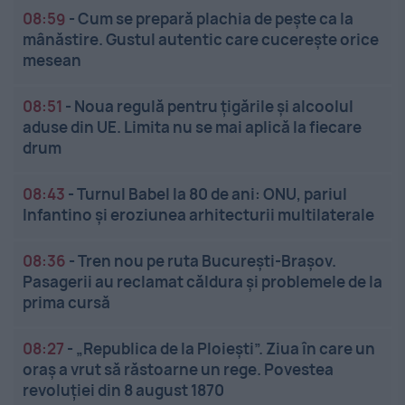
08:59
-
Cum se prepară plachia de pește ca la
mânăstire. Gustul autentic care cucerește orice
mesean
08:51
-
Noua regulă pentru țigările și alcoolul
aduse din UE. Limita nu se mai aplică la fiecare
drum
08:43
-
Turnul Babel la 80 de ani: ONU, pariul
Infantino și eroziunea arhitecturii multilaterale
08:36
-
Tren nou pe ruta București-Brașov.
Pasagerii au reclamat căldura și problemele de la
prima cursă
08:27
-
„Republica de la Ploiești”. Ziua în care un
oraș a vrut să răstoarne un rege. Povestea
revoluției din 8 august 1870