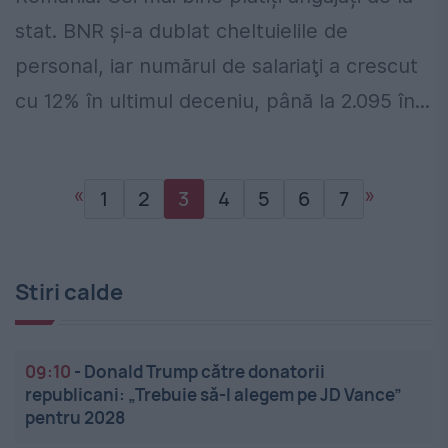
stat. BNR şi-a dublat cheltuielile de
personal, iar numărul de salariaţi a crescut
cu 12% în ultimul deceniu, până la 2.095 în...
«
»
1
2
3
4
5
6
7
Stiri calde
09:10
-
Donald Trump către donatorii
republicani: „Trebuie să-l alegem pe JD Vance”
pentru 2028