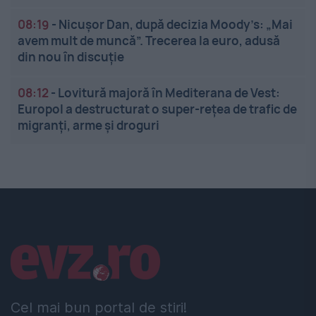
08:19
-
Nicușor Dan, după decizia Moody’s: „Mai
avem mult de muncă”. Trecerea la euro, adusă
din nou în discuție
08:12
-
Lovitură majoră în Mediterana de Vest:
Europol a destructurat o super-rețea de trafic de
migranți, arme și droguri
Linkuri utile
Cel mai bun portal de stiri!