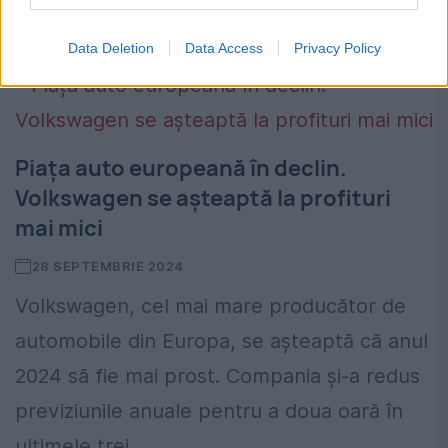
din România a rămas neschimbat. Statul...
Data Deletion
Data Access
Privacy Policy
Piața auto europeană în declin.
Volkswagen se așteaptă la profituri
mai mici
28 SEPTEMBRIE 2024
Volkswagen, cel mai mare producător de
automobile din Europa, se așteaptă că anul
2024 să fie mai prost. Compania și-a redus
previziunile anuale pentru a doua oară în
ultimele trei...