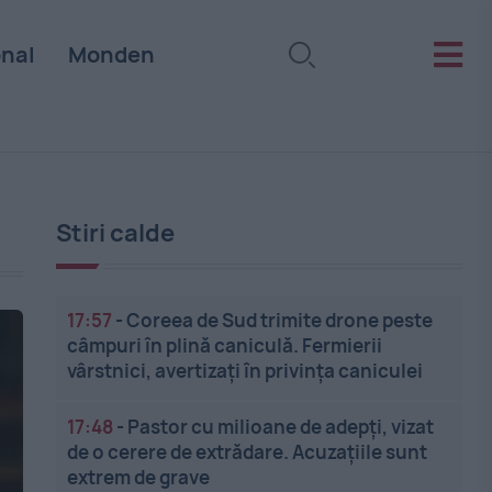
onal
Monden
Stiri calde
17:57
-
Coreea de Sud trimite drone peste
câmpuri în plină caniculă. Fermierii
vârstnici, avertizați în privința caniculei
17:48
-
Pastor cu milioane de adepți, vizat
de o cerere de extrădare. Acuzațiile sunt
extrem de grave