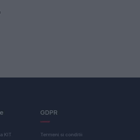
D
le
GDPR
a KIT
Termeni si conditii