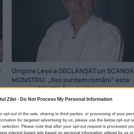
i
Grigore Leşe a DECLANŞAT un SCANDA
MONSTRU: „Noi suntem români” este
cea mai PENIBILĂ melodie
l Zilei -
Do Not Process My Personal Information
31 DECEMBRIE 2017
Muzicologul Grigore Leşe a declanşat un
to opt-out of the sale, sharing to third parties, or processing of your per
formation for targeted advertising by us, please use the below opt-out s
veritabil scandal în lumea folclorului după 
r selection. Please note that after your opt-out request is processed y
a afirmat faptul că un un cântec popular
eing interest-based ads based on personal information utilized by us or