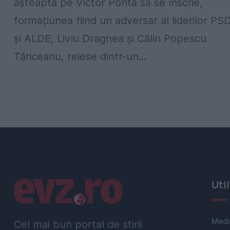
așteaptă pe Victor Ponta să se înscrie,
formațiunea fiind un adversar al liderilor PS
și ALDE, Liviu Dragnea și Călin Popescu
Tăriceanu, reiese dintr-un...
Linkuri utile
Uti
Medi
Cel mai bun portal de stiri!