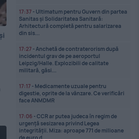
17:37
-
Ultimatum pentru Guvern din partea
Sanitas și Solidaritatea Sanitară:
Arhitectură completă pentru salarizarea
din sis...
şi
17:27
-
Anchetă de contraterorism după
incidentul grav de pe aeroportul
Leipzig/Halle. Explozibili de calitate
militară, găsi...
17:17
-
Medicamente uzuale pentru
a
digestie, oprite de la vânzare. Ce verificări
face ANMDMR
17:06
-
CCR ar putea judeca în regim de
urgență sesizarea privind Legea
integrității. Miza: aproape 771 de milioane
de euro d...