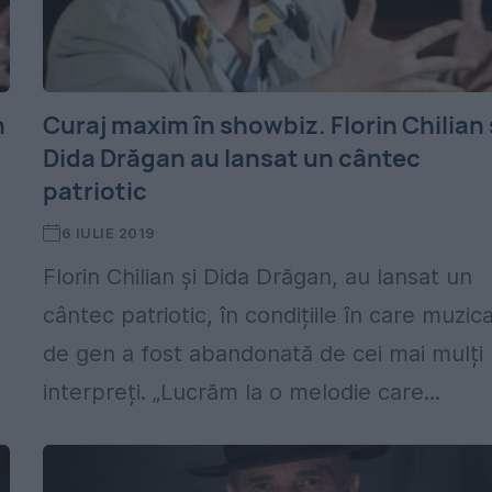
n
Curaj maxim în showbiz. Florin Chilian 
Dida Drăgan au lansat un cântec
patriotic
6 IULIE 2019
Florin Chilian și Dida Drăgan, au lansat un
cântec patriotic, în condițiile în care muzic
de gen a fost abandonată de cei mai mulți
interpreți. „Lucrăm la o melodie care...