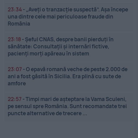
23:34
-
„Aveți o tranzacție suspectă”. Așa începe
una dintre cele mai periculoase fraude din
România
23:18
-
Șeful CNAS, despre banii pierduți în
sănătate: Consultații și internări fictive,
pacienți morți apăreau în sistem
23:07
-
O epavă romană veche de peste 2.000 de
ani a fost găsită în Sicilia. Era plină cu sute de
amfore
22:57
-
Timpi mari de așteptare la Vama Sculeni,
pe sensul spre România. Sunt recomandate trei
puncte alternative de trecere ...