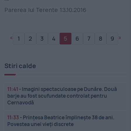
Parerea lui Terente 13.10.2016
«
»
1
2
3
4
5
6
7
8
9
Stiri calde
11:41
-
Imagini spectaculoase pe Dunăre. Două
barje au fost scufundate controlat pentru
Cernavodă
11:33
-
Prințesa Beatrice împlinește 38 de ani.
Povestea unei vieți discrete