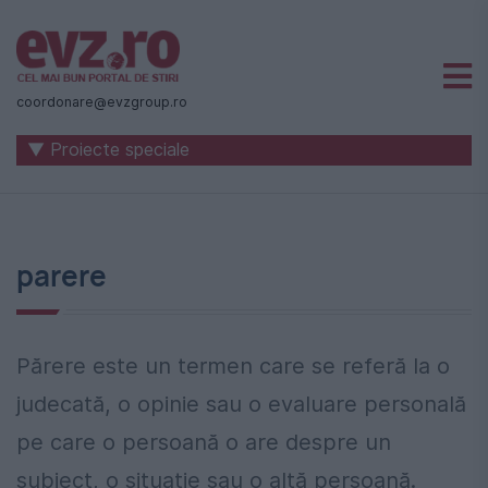
Știri
naționale
coordonare@evzgroup.ro
și
▼ Proiecte speciale
internaționale
|
România
parere
-
Evenimentul
Zilei
Părere este un termen care se referă la o
judecată, o opinie sau o evaluare personală
pe care o persoană o are despre un
subiect, o situație sau o altă persoană.