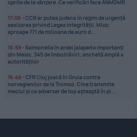
oprite de la vânzare. Ce verificări face ANMDMR
17:06
-
CCR ar putea judeca în regim de urgență
sesizarea privind Legea integrității. Miza:
aproape 771 de milioane de euro d...
16:58
-
Salmonella în ardei jalapeño importanți
din Mexic. 345 de îmbolnăviri; anchetă amplă a
autorităților
16:49
-
CFR Cluj joacă în Gruia contra
norvegienilor de la Tromso. Cine transmite
meciul și ce adversar de top așteaptă în pl...