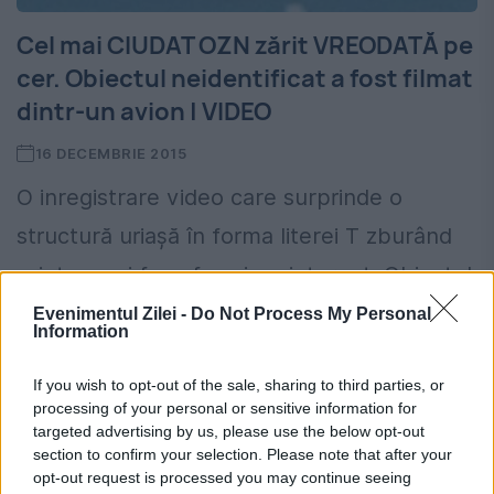
Cel mai CIUDAT OZN zărit VREODATĂ pe
cer. Obiectul neidentificat a fost filmat
dintr-un avion | VIDEO
16 DECEMBRIE 2015
O inregistrare video care surprinde o
structură uriaşă în forma literei T zburând
printre nori face furori pe internet. Obiectul
ciudat a fost filmat dintr-un avion, deasupra
Evenimentul Zilei -
Do Not Process My Personal
Information
Indiei. Obiectul, care...
If you wish to opt-out of the sale, sharing to third parties, or
processing of your personal or sensitive information for
targeted advertising by us, please use the below opt-out
section to confirm your selection. Please note that after your
opt-out request is processed you may continue seeing