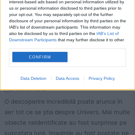
interest-based ads based on personal information utilized by
us or personal information disclosed to third parties prior to
your opt-out. You may separately opt-out of the further
disclosure of your personal information by third parties on the
IAB’s list of downstream participants. This information may
also be disclosed by us to third parties on the
IAB’s List of
Downstream Participants
that may further disclose it to other
third parties.
CONFIRM
EXTRATEREŞTRII au ajuns pe LUNĂ.
Imaginile care i-au AMUȚIT pe oamenii
de știință / VIDEO
Data Deletion
Data Access
Privacy Policy
29 AUGUST 2015
O descoperire incredibilă poate arunca în
aer tot ce se ştia despre Univers. Mai multe
obiecte neidentificate au fost surprinse pe
suprafaţa lunii. Imaginile au fost postate pe