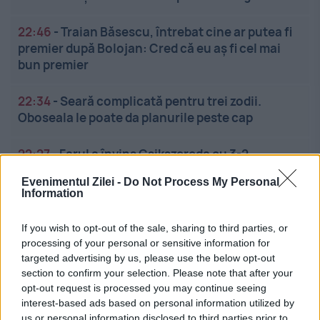
22:46
-
Traian Băsescu, întrebat cine ar putea fi
premier după Bolojan: Cred că eu aș fi cel mai
bun premier
22:34
-
Seară complicată pentru trei zodii.
Oboseala le poate da planurile peste cap
22:27
-
Farul a învins Csikszereda cu 3-2.
Oaspeții au revenit de la 0-3
Evenimentul Zilei -
Do Not Process My Personal
Information
If you wish to opt-out of the sale, sharing to third parties, or
processing of your personal or sensitive information for
targeted advertising by us, please use the below opt-out
section to confirm your selection. Please note that after your
opt-out request is processed you may continue seeing
Linkuri utile
interest-based ads based on personal information utilized by
us or personal information disclosed to third parties prior to