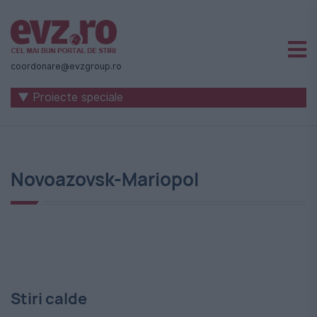
Știri
naționale
coordonare@evzgroup.ro
și
▼ Proiecte speciale
internaționale
|
România
Novoazovsk-Mariopol
-
Evenimentul
Zilei
Stiri calde