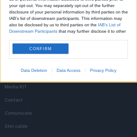
your opt-out. You may separately opt-out of the further
disclosure of your personal information by third parties on the
Cel mai bun portal de stiri!
IAB’s list of downstream participants. This information may
also be disclosed by us to third parties on the
IAB’s List of
Evenimentul Zilei este o publicație multimedia, dedicată
Downstream Participants
that may further disclose it to other
celor care apreciază știrile corecte, obiective și
third parties.
relevante din toate domeniile de activitate
CONFIRM
Utile
Data Deletion
Data Access
Privacy Policy
Media KIT
Contact
Comunicate
Stiri calde