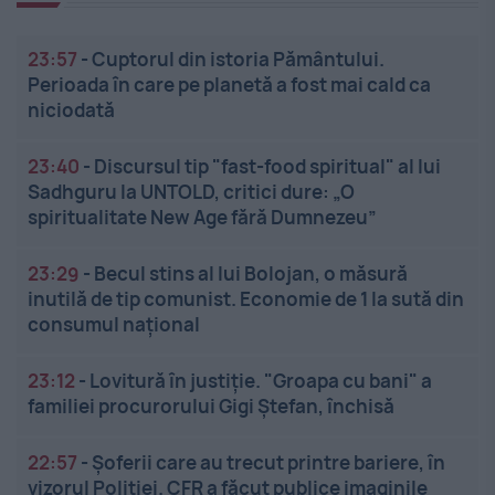
23:57
-
Cuptorul din istoria Pământului.
Perioada în care pe planetă a fost mai cald ca
niciodată
23:40
-
Discursul tip "fast-food spiritual" al lui
Sadhguru la UNTOLD, critici dure: „O
spiritualitate New Age fără Dumnezeu”
23:29
-
Becul stins al lui Bolojan, o măsură
inutilă de tip comunist. Economie de 1 la sută din
consumul național
23:12
-
Lovitură în justiție. "Groapa cu bani" a
familiei procurorului Gigi Ștefan, închisă
22:57
-
Șoferii care au trecut printre bariere, în
vizorul Poliției. CFR a făcut publice imaginile