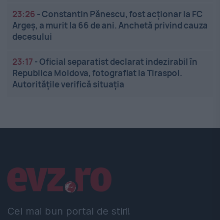
23:26
-
Constantin Pănescu, fost acționar la FC
Argeș, a murit la 66 de ani. Anchetă privind cauza
decesului
23:17
-
Oficial separatist declarat indezirabil în
Republica Moldova, fotografiat la Tiraspol.
Autoritățile verifică situația
Linkuri utile
Cel mai bun portal de stiri!