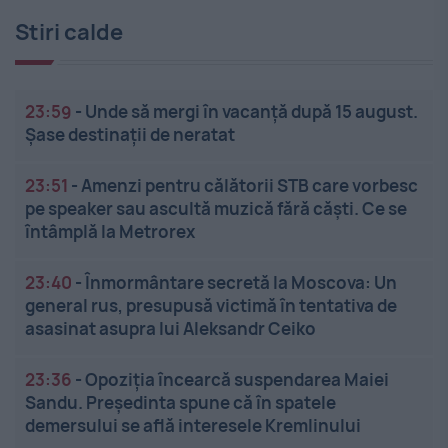
Stiri calde
23:59
-
Unde să mergi în vacanță după 15 august.
Șase destinații de neratat
23:51
-
Amenzi pentru călătorii STB care vorbesc
pe speaker sau ascultă muzică fără căști. Ce se
întâmplă la Metrorex
23:40
-
Înmormântare secretă la Moscova: Un
general rus, presupusă victimă în tentativa de
asasinat asupra lui Aleksandr Ceiko
23:36
-
Opoziția încearcă suspendarea Maiei
Sandu. Președinta spune că în spatele
demersului se află interesele Kremlinului