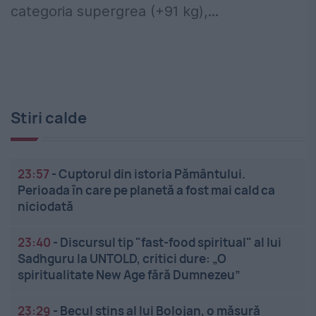
categoria supergrea (+91 kg),...
Stiri calde
23:57
-
Cuptorul din istoria Pământului.
Perioada în care pe planetă a fost mai cald ca
niciodată
23:40
-
Discursul tip "fast-food spiritual" al lui
Sadhguru la UNTOLD, critici dure: „O
spiritualitate New Age fără Dumnezeu”
23:29
-
Becul stins al lui Bolojan, o măsură