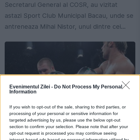
Secretarul General al COSR, au vizitat
astazi Sport Club Municipal Bacau, unde se
antreneaza Mihai Nistor, unul dintre cei...
Evenimentul Zilei -
Do Not Process My Personal
Information
If you wish to opt-out of the sale, sharing to third parties, or
processing of your personal or sensitive information for
targeted advertising by us, please use the below opt-out
section to confirm your selection. Please note that after your
BOX. Mihai Nistor nu a fost lăsat să
opt-out request is processed you may continue seeing
participe Mondiale
interest-based ads based on personal information utilized by