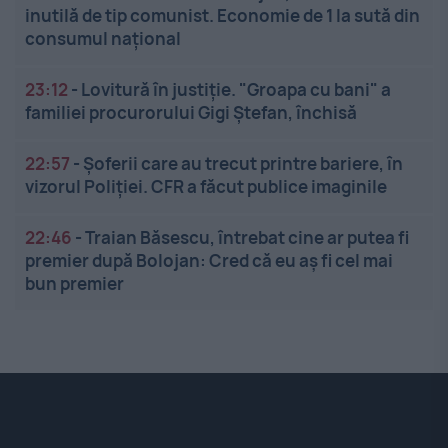
inutilă de tip comunist. Economie de 1 la sută din
consumul național
23:12
-
Lovitură în justiție. "Groapa cu bani" a
familiei procurorului Gigi Ștefan, închisă
22:57
-
Șoferii care au trecut printre bariere, în
vizorul Poliției. CFR a făcut publice imaginile
22:46
-
Traian Băsescu, întrebat cine ar putea fi
premier după Bolojan: Cred că eu aș fi cel mai
bun premier