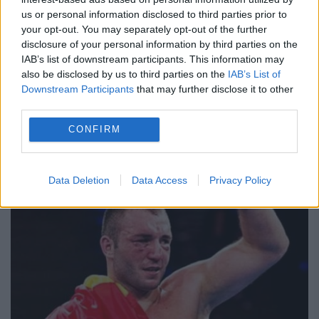
us or personal information disclosed to third parties prior to
6 OCTOMBRIE 2015
your opt-out. You may separately opt-out of the further
disclosure of your personal information by third parties on the
România nu va avea niciun reprezentant la
IAB’s list of downstream participants. This information may
also be disclosed by us to third parties on the
IAB’s List of
Campionatele Mondiale de box, pentru
Downstream Participants
that may further disclose it to other
prima oară în istorie. Singurul pugilist român
third parties.
care ar fi trebuit să urce în ring la aceast
CONFIRM
ediție...
Data Deletion
Data Access
Privacy Policy