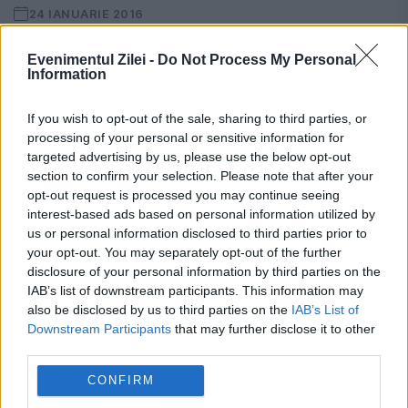
24 IANUARIE 2016
Americanca Serena Williams, lider în
Evenimentul Zilei -
Do Not Process My Personal
Information
clasamentul WTA, și rusoaica Maria
Șarapova (4 WTA) se vor întâlni în sferturile
If you wish to opt-out of the sale, sharing to third parties, or
processing of your personal or sensitive information for
de finală ale întrecerii de la Australian
targeted advertising by us, please use the below opt-out
Open. Serena Williams a acces...
section to confirm your selection. Please note that after your
opt-out request is processed you may continue seeing
interest-based ads based on personal information utilized by
us or personal information disclosed to third parties prior to
your opt-out. You may separately opt-out of the further
disclosure of your personal information by third parties on the
IAB’s list of downstream participants. This information may
also be disclosed by us to third parties on the
IAB’s List of
Downstream Participants
that may further disclose it to other
third parties.
CONFIRM