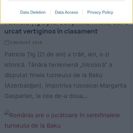
Data Deletion
Data Access
Privacy Policy
Patricia Țig a pierdut prima finală, dar a
urcat vertiginos în clasament
3 AUGUST 2015
Patricia Țig (21 de ani) a trăit, ieri, o zi
istorică. Tânăra tenismenă „tricoloră” a
disputat finala turneului de la Baku
(Azerbaidjan), împotriva rusoaicei Margarita
Gasparian, la cea de-a doua...