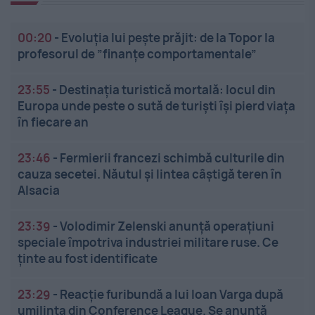
00:20
-
Evoluția lui pește prăjit: de la Topor la
profesorul de ”finanțe comportamentale”
23:55
-
Destinația turistică mortală: locul din
Europa unde peste o sută de turiști își pierd viața
în fiecare an
23:46
-
Fermierii francezi schimbă culturile din
cauza secetei. Năutul și lintea câștigă teren în
Alsacia
23:39
-
Volodimir Zelenski anunță operațiuni
speciale împotriva industriei militare ruse. Ce
ținte au fost identificate
23:29
-
Reacție furibundă a lui Ioan Varga după
umilința din Conference League. Se anunță