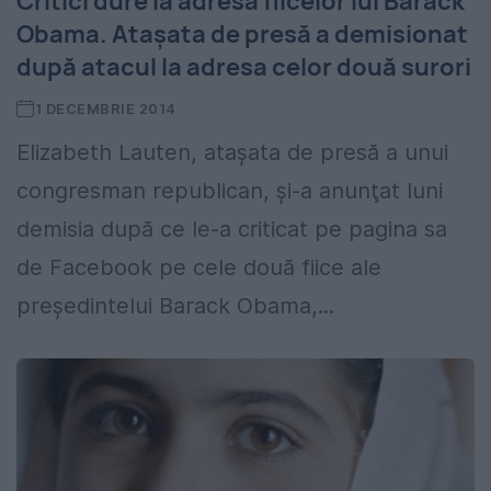
Critici dure la adresa fiicelor lui Barack
Obama. Ataşata de presă a demisionat
după atacul la adresa celor două surori
1 DECEMBRIE 2014
Elizabeth Lauten, ataşata de presă a unui
congresman republican, şi-a anunţat luni
demisia după ce le-a criticat pe pagina sa
de Facebook pe cele două fiice ale
preşedintelui Barack Obama,...