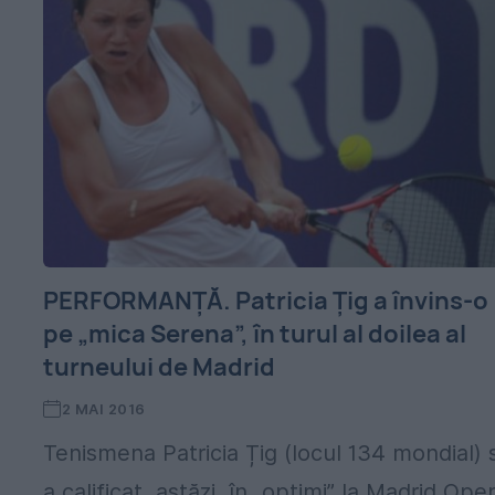
PERFORMANȚĂ. Patricia Țig a învins-o
pe „mica Serena”, în turul al doilea al
turneului de Madrid
2 MAI 2016
Tenismena Patricia Țig (locul 134 mondial) 
a calificat, astăzi, în „optimi” la Madrid Ope