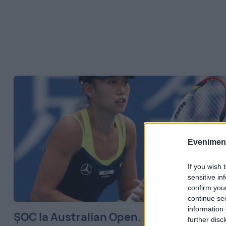
Evenimentu
If you wish 
sensitive in
confirm you
continue se
information 
ȘOC la Australian Open. Necunoscuta
further disc