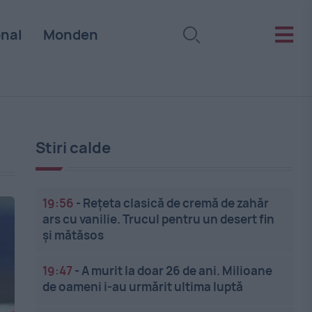
onal
Monden
Stiri calde
19:56
-
Rețeta clasică de cremă de zahăr
ars cu vanilie. Trucul pentru un desert fin
și mătăsos
19:47
-
A murit la doar 26 de ani. Milioane
de oameni i-au urmărit ultima luptă