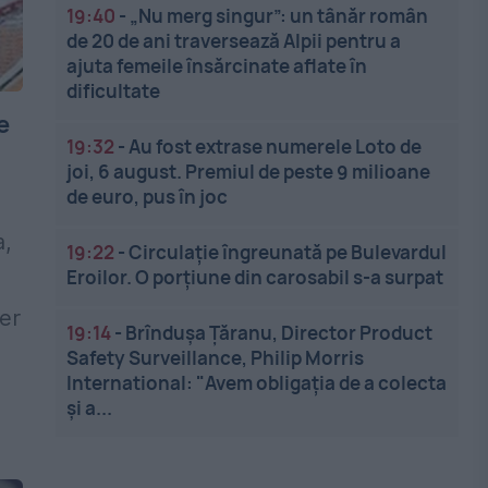
19:40
-
„Nu merg singur”: un tânăr român
de 20 de ani traversează Alpii pentru a
ajuta femeile însărcinate aflate în
dificultate
e
19:32
-
Au fost extrase numerele Loto de
joi, 6 august. Premiul de peste 9 milioane
de euro, pus în joc
a,
19:22
-
Circulație îngreunată pe Bulevardul
Eroilor. O porțiune din carosabil s-a surpat
ier
19:14
-
Brîndușa Țăranu, Director Product
Safety Surveillance, Philip Morris
International: "Avem obligația de a colecta
și a...