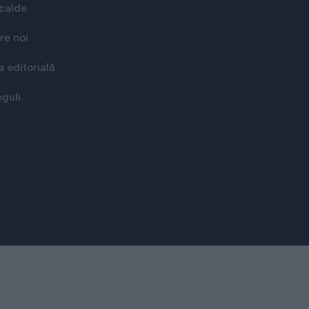
 calde
re noi
a editorială
eguli