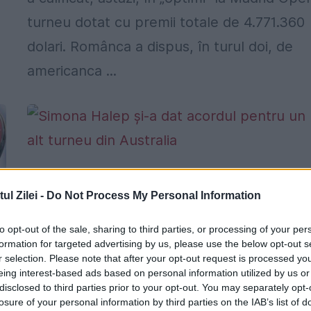
turneu dotat cu premii totale de 4.771.360
dolari. Românca a dispus, în turul doi, de
americanca ...
Simona Halep și-a dat acordul pentru 
alt turneu din Australia
l Zilei -
Do Not Process My Personal Information
3 DECEMBRIE 2015
to opt-out of the sale, sharing to third parties, or processing of your per
formation for targeted advertising by us, please use the below opt-out s
Simona Halep, ocupanta locului 2 în
r selection. Please note that after your opt-out request is processed y
clasamentul mondial, a confirmat
eing interest-based ads based on personal information utilized by us or
disclosed to third parties prior to your opt-out. You may separately opt-
participarea la turneul de la Sydney, ce va
losure of your personal information by third parties on the IAB’s list of