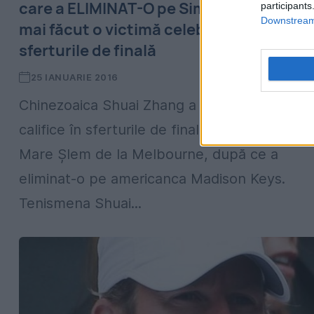
care a ELIMINAT-O pe Simona Halep a
participants
Downstream 
mai făcut o victimă celebră și ajuns în
sferturile de finală
25 IANUARIE 2016
Chinezoaica Shuai Zhang a reușit, astăzi, să
califice în sferturile de finală ale turneului d
Mare Șlem de la Melbourne, după ce a
eliminat-o pe americanca Madison Keys.
Tenismena Shuai...