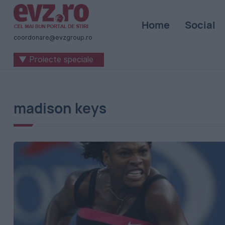
Știri
Home
Social
naționale
coordonare@evzgroup.ro
și
▼ Proiecte speciale
internaționale
|
România
madison keys
-
Evenimentul
Zilei