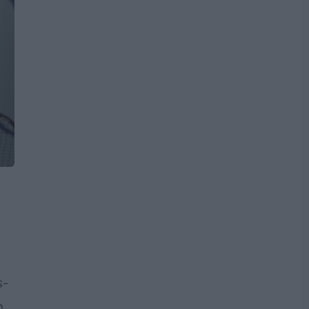
s-
n,