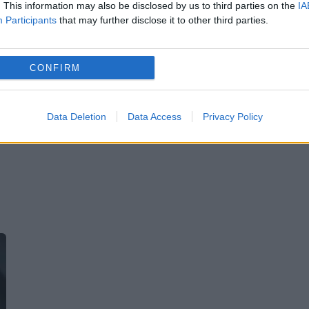
. This information may also be disclosed by us to third parties on the
IA
avea loc în perioada 10-16 ianuarie.
Participants
that may further disclose it to other third parties.
Tenismena constănțeancă va debuta în
noul...
CONFIRM
Data Deletion
Data Access
Privacy Policy
e