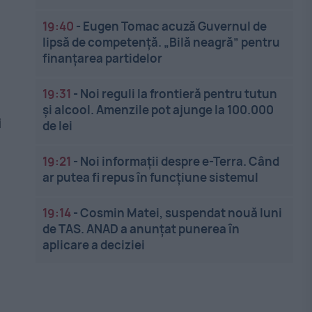
19:40
-
Eugen Tomac acuză Guvernul de
lipsă de competență. „Bilă neagră” pentru
finanțarea partidelor
19:31
-
Noi reguli la frontieră pentru tutun
și alcool. Amenzile pot ajunge la 100.000
i
de lei
19:21
-
Noi informații despre e-Terra. Când
ar putea fi repus în funcțiune sistemul
19:14
-
Cosmin Matei, suspendat nouă luni
de TAS. ANAD a anunțat punerea în
aplicare a deciziei