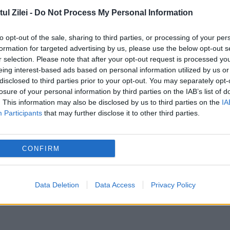
l Zilei -
Do Not Process My Personal Information
to opt-out of the sale, sharing to third parties, or processing of your per
formation for targeted advertising by us, please use the below opt-out s
r selection. Please note that after your opt-out request is processed y
eing interest-based ads based on personal information utilized by us or
disclosed to third parties prior to your opt-out. You may separately opt-
Programul transmisiunilor sportive TV
losure of your personal information by third parties on the IAB’s list of
de vineri, 13 februarie
. This information may also be disclosed by us to third parties on the
IA
Participants
that may further disclose it to other third parties.
13 FEBRUARIE 2015
EVZ vă prezintă evenimentele sportive ce
CONFIRM
vor putea fi urmărite pe micul ecran 16.30 
Eurosport 1 - BIATLON Cupa Mondială 19.0
Data Deletion
Data Access
Privacy Policy
e
Digi Sport 2 - HANDBAL Krim -...