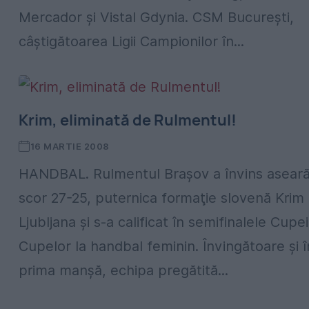
Mercador și Vistal Gdynia. CSM București,
câștigătoarea Ligii Campionilor în...
Krim, eliminată de Rulmentul!
16 MARTIE 2008
HANDBAL. Rulmentul Braşov a învins aseară
scor 27-25, puternica formaţie slovenă Krim
Ljubljana şi s-a calificat în semifinalele Cupei
Cupelor la handbal feminin. Învingătoare şi î
prima manşă, echipa pregătită...