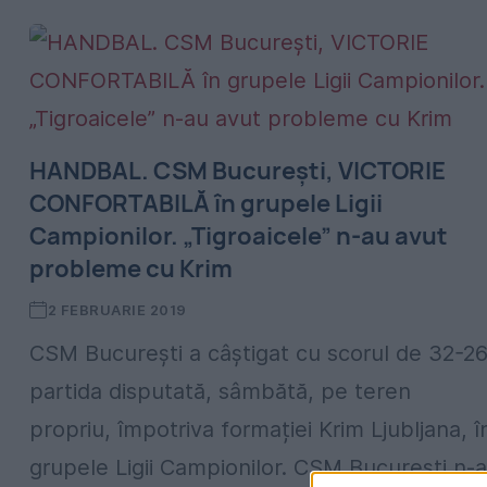
HANDBAL. CSM București, VICTORIE
CONFORTABILĂ în grupele Ligii
Campionilor. „Tigroaicele” n-au avut
probleme cu Krim
2 FEBRUARIE 2019
CSM București a câștigat cu scorul de 32-2
partida disputată, sâmbătă, pe teren
propriu, împotriva formației Krim Ljubljana, î
grupele Ligii Campionilor. CSM București n-a