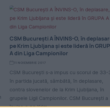
CSM București A ÎNVINS-O, în deplasar
pe Krim Ljubljana și este lideră în GRU
A din Liga Campionilor
11 NOIEMBRIE 2017
CSM București s-a impus cu scorul de 33-
6
în partida jucată, sâmbătă, în deplasare,
contra slovenelor de la Krim Ljubljana, în
n
grupele Ligii Campionilor. CSM București a
învins-o pe Krim...