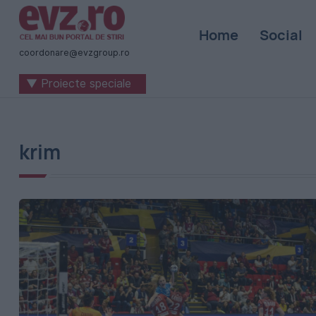
Știri
Home
Social
naționale
coordonare@evzgroup.ro
și
▼ Proiecte speciale
internaționale
|
România
krim
-
Evenimentul
Zilei