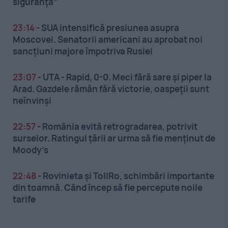
siguranţă”
23:14
-
SUA intensifică presiunea asupra
Moscovei. Senatorii americani au aprobat noi
sancțiuni majore împotriva Rusiei
23:07
-
UTA - Rapid, 0-0. Meci fără sare și piper la
Arad. Gazdele rămân fără victorie, oaspeții sunt
neînvinși
22:57
-
România evită retrogradarea, potrivit
surselor. Ratingul țării ar urma să fie menținut de
Moody’s
22:48
-
Rovinieta și TollRo, schimbări importante
din toamnă. Când încep să fie percepute noile
tarife