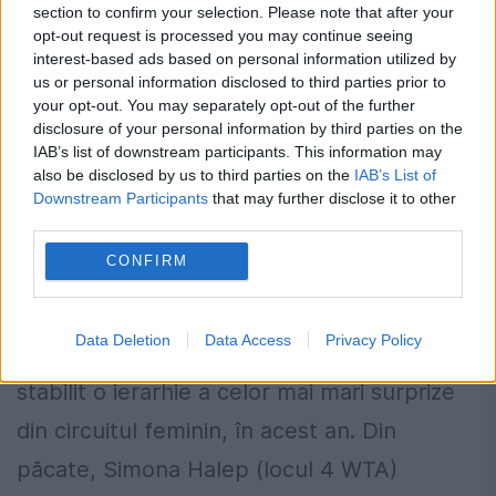
section to confirm your selection. Please note that after your
opt-out request is processed you may continue seeing
interest-based ads based on personal information utilized by
us or personal information disclosed to third parties prior to
your opt-out. You may separately opt-out of the further
disclosure of your personal information by third parties on the
IAB’s list of downstream participants. This information may
also be disclosed by us to third parties on the
IAB’s List of
Simona Halep ocupă prima poziție în
Downstream Participants
that may further disclose it to other
third parties.
cadrul unui clasament negativ din
sezonul 2016
CONFIRM
13 NOIEMBRIE 2016
Data Deletion
Data Access
Privacy Policy
Jurnaliștii spanioli de la „Punto de Break” au
stabilit o ierarhie a celor mai mari surprize
din circuitul feminin, în acest an. Din
păcate, Simona Halep (locul 4 WTA)