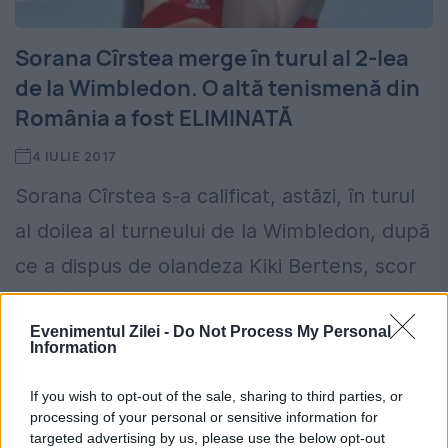
Sorana Cîrstea merge în turul al 2-lea
de la Wimbledon. O altă tenismenă din
România a fost ELIMINATĂ
4 IULIE 2017
Sorana Cîrstea s-a calificat, astăzi, în turul
al doilea al turneului de la Wimbledon, după
ce a dispus de olandeza Kiki Bertens, scor
7-6(4), 7-5. Sorana Cîrstea (locul 63 WTA)...
Evenimentul Zilei -
Do Not Process My Personal
Information
If you wish to opt-out of the sale, sharing to third parties, or
processing of your personal or sensitive information for
targeted advertising by us, please use the below opt-out