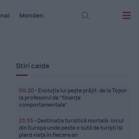
onal
Monden
Stiri calde
00:20
-
Evoluția lui pește prăjit: de la Topor
la profesorul de ”finanțe
comportamentale”
23:55
-
Destinația turistică mortală: locul
din Europa unde peste o sută de turiști își
pierd viața în fiecare an