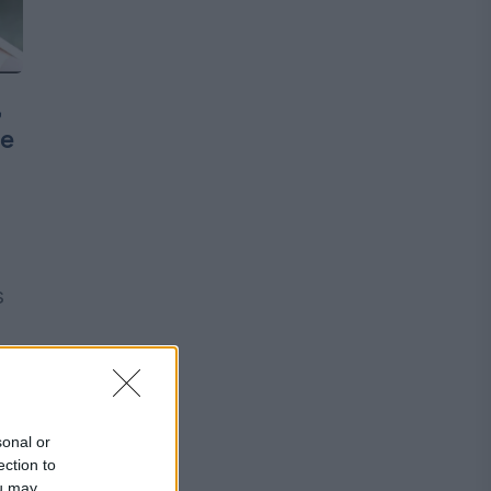
,
re
s
și
sonal or
ection to
ou may