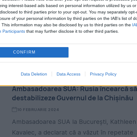
eing interest-based ads based on personal information utilized by us or
disclosed to third parties prior to your opt-out. You may separately opt-
losure of your personal information by third parties on the IAB’s list of
. This information may also be disclosed by us to third parties on the
IA
Participants
that may further disclose it to other third parties.
CONFIRM
Data Deletion
Data Access
Privacy Policy
Ambasadoarea SUA: Rusia încearcă s
destabilizeze Guvernul de la Chișinău
10 FEBRUARIE 2024
Ambasadoarea SUA la București, Kathleen
Kavalec, a declarat că a văzut în repetate