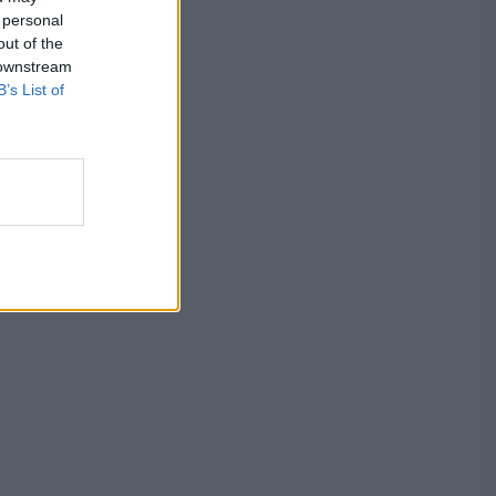
 personal
out of the
 downstream
B’s List of
ă