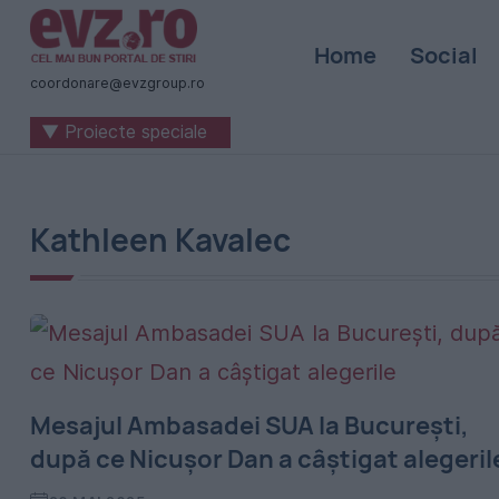
Știri
Home
Social
naționale
coordonare@evzgroup.ro
și
▼ Proiecte speciale
internaționale
|
România
Kathleen Kavalec
-
Evenimentul
Zilei
Mesajul Ambasadei SUA la București,
după ce Nicușor Dan a câștigat alegeril