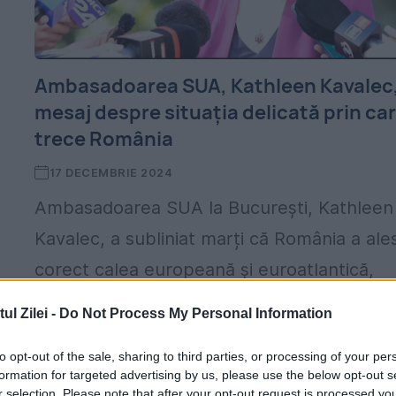
Ambasadoarea SUA, Kathleen Kavalec
mesaj despre situația delicată prin ca
trece România
17 DECEMBRIE 2024
Ambasadoarea SUA la București, Kathleen
Kavalec, a subliniat marți că România a ale
corect calea europeană și euroatlantică,
orientându-se spre democrație, securitate 
l Zilei -
Do Not Process My Personal Information
prosperitate. Declarațiile au fost făcute cu
to opt-out of the sale, sharing to third parties, or processing of your per
ocazia...
formation for targeted advertising by us, please use the below opt-out s
r selection. Please note that after your opt-out request is processed y