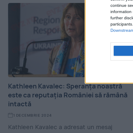
continue se
information 
further disc
participants
Downstream 
Kathleen Kavalec: Speranța noastră
este ca reputația României să rămână
intactă
1 DECEMBRIE 2024
Kathleen Kavalec a adresat un mesaj