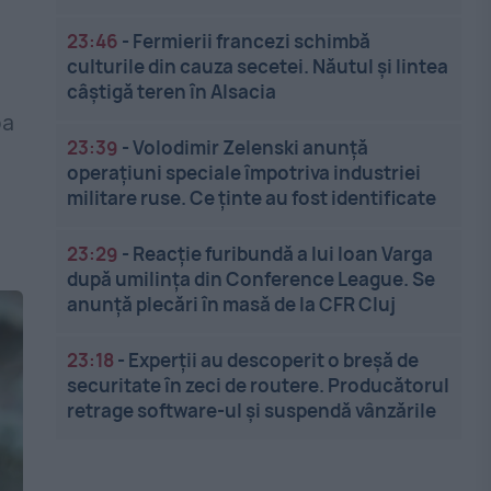
23:46
-
Fermierii francezi schimbă
culturile din cauza secetei. Năutul și lintea
câștigă teren în Alsacia
pa
23:39
-
Volodimir Zelenski anunță
operațiuni speciale împotriva industriei
militare ruse. Ce ținte au fost identificate
23:29
-
Reacție furibundă a lui Ioan Varga
după umilința din Conference League. Se
anunță plecări în masă de la CFR Cluj
23:18
-
Experții au descoperit o breșă de
securitate în zeci de routere. Producătorul
retrage software-ul și suspendă vânzările