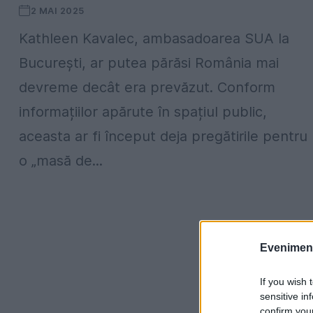
2 MAI 2025
Kathleen Kavalec, ambasadoarea SUA la
București, ar putea părăsi România mai
devreme decât era prevăzut. Conform
informațiilor apărute în spațiul public,
aceasta ar fi început deja pregătirile pentru
o „masă de...
Evenimentu
If you wish 
sensitive in
confirm you