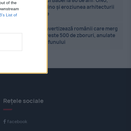
22:20
-
Turnul Babel la 80 de ani: ONU,
out of the
pariul Infantino și eroziunea arhitecturii
 downstream
multilaterale
B’s List of
22:13
-
MAE avertizează românii care merg
în Japonia. Peste 500 de zboruri, anulate
din cauza taifunului
Rețele sociale
facebook