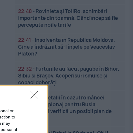
22:48
-
Rovinieta și TollRo, schimbări
importante din toamnă. Când încep să fie
percepute noile tarife
22:41
-
Insolvenţa în Republica Moldova.
Cine a îndrăznit să-l înşele pe Veaceslav
Platon?
22:32
-
Furtunile au făcut pagube în Bihor,
Sibiu și Brașov. Acoperișuri smulse și
copaci doborâți
22:22
-
Noi detalii în cazul româncei
acuzate de spionaj pentru Rusia.
Anchetatorii verifică un posibil plan de
sonal or
ection to
asasinat
ou may
 personal