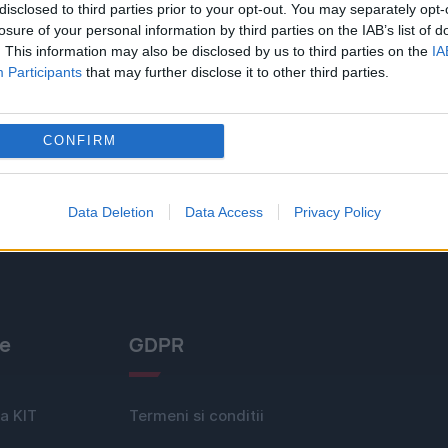
disclosed to third parties prior to your opt-out. You may separately opt-
losure of your personal information by third parties on the IAB’s list of
. This information may also be disclosed by us to third parties on the
IA
Participants
that may further disclose it to other third parties.
CONFIRM
Data Deletion
Data Access
Privacy Policy
le
GDPR
a KIT
Termeni si conditii