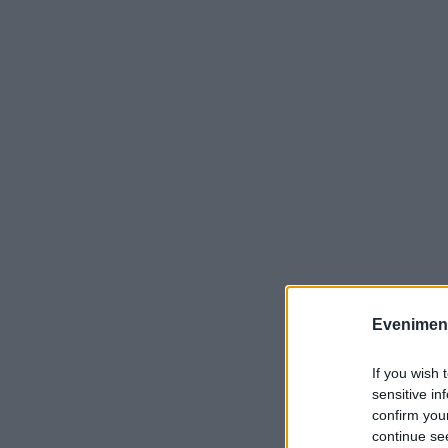
Evenimentu
If you wish 
sensitive in
confirm you
continue se