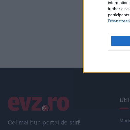
information 
further disc
participants
Downstream 
Linkuri utile
Uti
Medi
Cel mai bun portal de stiri!