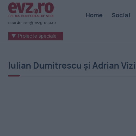
Știri
Home
Social
naționale
coordonare@evzgroup.ro
și
▼ Proiecte speciale
internaționale
|
România
Iulian Dumitrescu și Adrian Viz
-
Evenimentul
Zilei