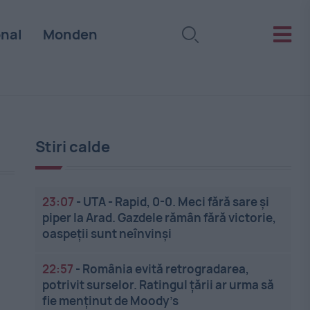
onal
Monden
Stiri calde
23:07
-
UTA - Rapid, 0-0. Meci fără sare și
piper la Arad. Gazdele rămân fără victorie,
oaspeții sunt neînvinși
22:57
-
România evită retrogradarea,
potrivit surselor. Ratingul țării ar urma să
fie menținut de Moody’s