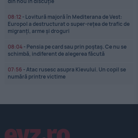
din nou în discuție
08:12
-
Lovitură majoră în Mediterana de Vest:
Europol a destructurat o super-rețea de trafic de
migranți, arme și droguri
08:04
-
Pensia pe card sau prin poștaș. Ce nu se
schimbă, indiferent de alegerea făcută
07:56
-
Atac rusesc asupra Kievului. Un copil se
numără printre victime
Linkuri utile