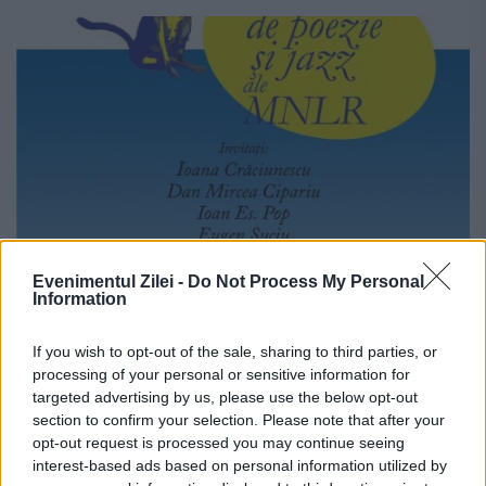
Evenimentul Zilei -
Do Not Process My Personal
Information
Serile de poezie şi jazz ale Muzeului
Național al Literaturii Române
If you wish to opt-out of the sale, sharing to third parties, or
processing of your personal or sensitive information for
17 AUGUST 2015
targeted advertising by us, please use the below opt-out
section to confirm your selection. Please note that after your
Serile bucureştene pot deveni mai
opt-out request is processed you may continue seeing
interest-based ads based on personal information utilized by
interesante dacă răspundem invitaţiei