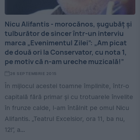
Nicu Alifantis - morocănos, șugubăț și
tulburător de sincer într-un interviu
marca „Evenimentul Zilei”: „Am picat
de două ori la Conservator, cu nota 1,
pe motiv că n-am ureche muzicală!”
26 SEPTEMBRIE 2015
În mijlocul acestei toamne împlinite, într-o
capitală fără primar și cu trotuarele învelite
în frunze calde, l-am întâlnit pe omul Nicu
Alifantis. „Teatrul Excelsior, ora 11, ba nu,
12!”, a...