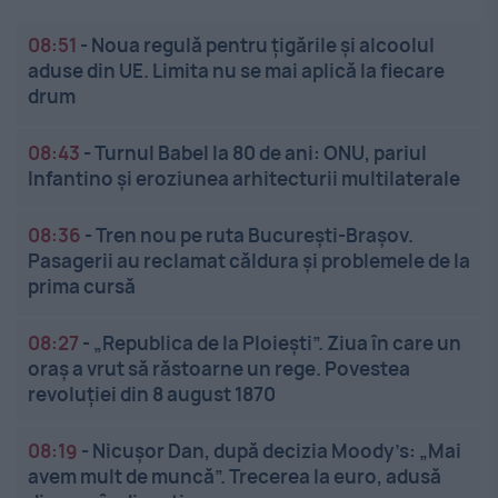
08:51
-
Noua regulă pentru țigările și alcoolul
aduse din UE. Limita nu se mai aplică la fiecare
drum
08:43
-
Turnul Babel la 80 de ani: ONU, pariul
Infantino și eroziunea arhitecturii multilaterale
08:36
-
Tren nou pe ruta București-Brașov.
Pasagerii au reclamat căldura și problemele de la
prima cursă
08:27
-
„Republica de la Ploiești”. Ziua în care un
oraș a vrut să răstoarne un rege. Povestea
revoluției din 8 august 1870
08:19
-
Nicușor Dan, după decizia Moody’s: „Mai
avem mult de muncă”. Trecerea la euro, adusă