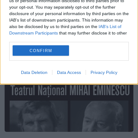
us or personal information disclosed to third parties prior to
Muzeului Naţional al Literaturii Române: să
your opt-out. You may separately opt-out of the further
disclosure of your personal information by third parties on the
fim părtaşi la spectacolele de poezie şi jazz.
IAB’s list of downstream participants. This information may
also be disclosed by us to third parties on the
IAB’s List of
Muzeul Național al Literaturii Române și
Downstream Participants
that may further disclose it to other
Fundația...
third parties.
CONFIRM
Data Deletion
Data Access
Privacy Policy