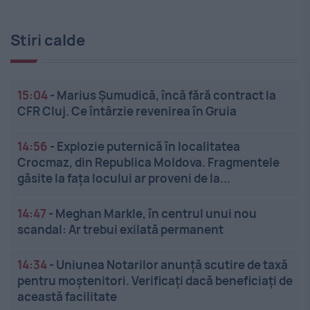
Stiri calde
15:04
-
Marius Șumudică, încă fără contract la
CFR Cluj. Ce întârzie revenirea în Gruia
14:56
-
Explozie puternică în localitatea
Crocmaz, din Republica Moldova. Fragmentele
găsite la fața locului ar proveni de la...
14:47
-
Meghan Markle, în centrul unui nou
scandal: Ar trebui exilată permanent
14:34
-
Uniunea Notarilor anunță scutire de taxă
pentru moștenitori. Verificați dacă beneficiați de
această facilitate