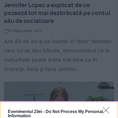
Jennifer Lopez a explicat de ce
pozează tot mai dezbrăcată pe contul
său de socializare
6 FEBRUARIE 2017
Are 49 de ani şi se înscrie în "lista" femeilor
care nu se dau bătute, demonstrând ca la
maturitate poate arăta mai bine ca în
tinereţe. Asta şi face Jenifer...
Evenimentul Zilei -
Do Not Process My Personal
Information