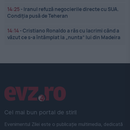
14:25
-
Iranul refuză negocierile directe cu SUA.
Condiția pusă de Teheran
14:14
-
Cristiano Ronaldo a râs cu lacrimi când a
văzut ce s-a întâmplat la „nunta” lui din Madeira
Linkuri utile
Cel mai bun portal de stiri!
Evenimentul Zilei este o publicație multimedia, dedicată