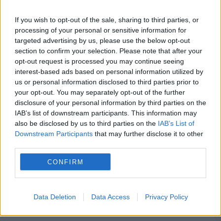
If you wish to opt-out of the sale, sharing to third parties, or
processing of your personal or sensitive information for
targeted advertising by us, please use the below opt-out
section to confirm your selection. Please note that after your
opt-out request is processed you may continue seeing
Cea mai sexy profesoară de
interest-based ads based on personal information utilized by
matematică din lume, este din Belarus
us or personal information disclosed to third parties prior to
your opt-out. You may separately opt-out of the further
disclosure of your personal information by third parties on the
13 OCTOMBRIE 2016
IAB’s list of downstream participants. This information may
Frumoasa blondă a căpătat notorietate
also be disclosed by us to third parties on the
IAB’s List of
Downstream Participants
that may further disclose it to other
virtuală și titlul de „cea mai sexy profesoară
third parties.
de matematică din lume” după ce unul
CONFIRM
dintre elevii săi a distribuit un clip cu ea în...
Data Deletion
Data Access
Privacy Policy