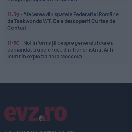
11:39
-
Afacerea din spatele Federației Române
de Taekwondo WT. Ce a descoperit Curtea de
Conturi
11:30
-
Noi informații despre generalul care a
comandat trupele ruse din Transnistria. Ar fi
murit în explozia de la Moscova ...
Linkuri utile