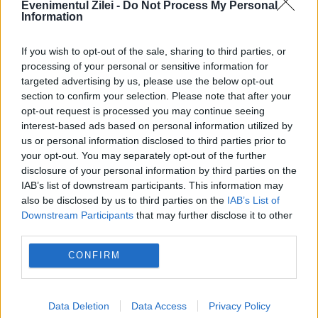
Evenimentul Zilei -
Do Not Process My Personal
Information
If you wish to opt-out of the sale, sharing to third parties, or
processing of your personal or sensitive information for
Pasiune înainte de toate. Durere, timp,
targeted advertising by us, please use the below opt-out
section to confirm your selection. Please note that after your
bani... Răzvan Iulian Roșu:„Viața este o
opt-out request is processed you may continue seeing
luptă!” / GALERIE FOTO
interest-based ads based on personal information utilized by
us or personal information disclosed to third parties prior to
27 NOIEMBRIE 2015
your opt-out. You may separately opt-out of the further
disclosure of your personal information by third parties on the
Unul dintre sportivii din România ai Artelor
IAB’s list of downstream participants. This information may
also be disclosed by us to third parties on the
IAB’s List of
Marțiale în stilul Kyokushinkai, Răzvan Iulian
Downstream Participants
that may further disclose it to other
Roșu, să își îndeplinească visul de a deveni
third parties.
campion European la kumite după ce tatăl
CONFIRM
lui fost...
Data Deletion
Data Access
Privacy Policy