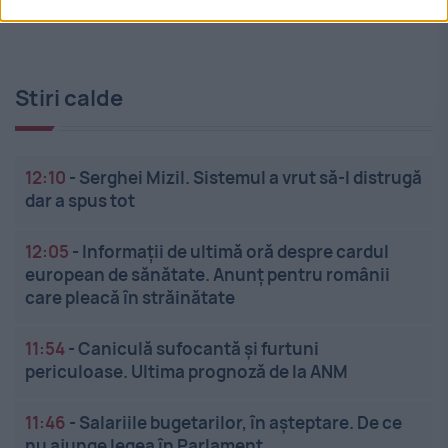
Stiri calde
12:10
-
Serghei Mizil. Sistemul a vrut să-l distrugă
dar a spus tot
12:05
-
Informații de ultimă oră despre cardul
european de sănătate. Anunț pentru românii
care pleacă în străinătate
11:54
-
Caniculă sufocantă și furtuni
periculoase. Ultima prognoză de la ANM
11:46
-
Salariile bugetarilor, în așteptare. De ce
nu ajunge legea în Parlament