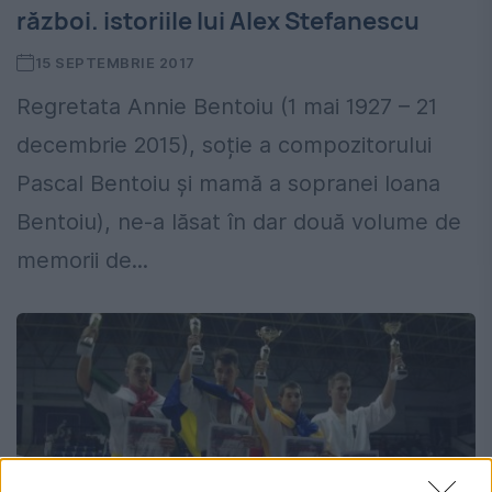
război. istoriile lui Alex Stefanescu
15 SEPTEMBRIE 2017
Regretata Annie Bentoiu (1 mai 1927 – 21
decembrie 2015), soție a compozitorului
Pascal Bentoiu și mamă a sopranei Ioana
Bentoiu), ne-a lăsat în dar două volume de
memorii de...