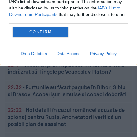
IAB’s list of downstream participants. This information may
also be disclosed by us to third parties on the
IAB’s List of
Stiri calde
Downstream Participants
that may further disclose it to other
third parties.
CONFIRM
22:48
-
Rovinieta și TollRo, schimbări importante
din toamnă. Când încep să fie percepute noile
tarife
Data Deletion
Data Access
Privacy Policy
22:41
-
Insolvenţa în Republica Moldova. Cine a
îndrăznit să-l înşele pe Veaceslav Platon?
22:32
-
Furtunile au făcut pagube în Bihor, Sibiu
și Brașov. Acoperișuri smulse și copaci doborâți
22:22
-
Noi detalii în cazul româncei acuzate de
spionaj pentru Rusia. Anchetatorii verifică un
posibil plan de asasinat