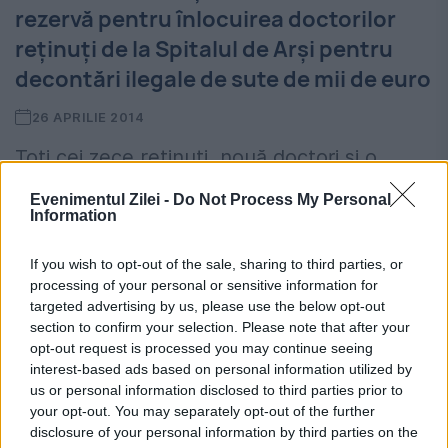
rezervă pentru înlocuirea doctorilor
reţinuţi de la Spitalul de Arşi pentru
decontări ilegale de sute de mii de euro
26 APRILIE 2014
Toţi cei zece reţinuţi, nouă doctori şi o
secretara a unei clinici private, vor fi
Evenimentul Zilei -
Do Not Process My Personal
Information
prezentaţi, astăzi, Tribunalului Capitalei, cu
propunerea de arestare preventivă.
If you wish to opt-out of the sale, sharing to third parties, or
processing of your personal or sensitive information for
Ministrul Sănătăţii, Nicolae Bănicioiu, a
targeted advertising by us, please use the below opt-out
section to confirm your selection. Please note that after your
declarat...
opt-out request is processed you may continue seeing
interest-based ads based on personal information utilized by
us or personal information disclosed to third parties prior to
your opt-out. You may separately opt-out of the further
disclosure of your personal information by third parties on the