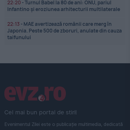
22:20
-
Turnul Babel la 80 de ani: ONU, pariul
Infantino și eroziunea arhitecturii multilaterale
22:13
-
MAE avertizează românii care merg în
Japonia. Peste 500 de zboruri, anulate din cauza
taifunului
Linkuri utile
Cel mai bun portal de stiri!
Evenimentul Zilei este o publicație multimedia, dedicată