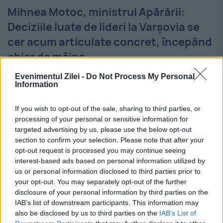
Mihnea Motoc, ministrul Apărării:
Deciziile luate de lideri la Varşovia se
cer acum articulate concret, începând
chiar de mâine
10 IULIE 2016
Evenimentul Zilei -
Do Not Process My Personal
Information
Delegaţia română a "acoperit" la summit-ul
If you wish to opt-out of the sale, sharing to third parties, or
NATO, care s-a încheiat la Varşovia, "toate
processing of your personal or sensitive information for
exigenţele stabilite în mandatul aprobat de
targeted advertising by us, please use the below opt-out
section to confirm your selection. Please note that after your
CSAT", a declarat ministrul Apărării, Mihnea
opt-out request is processed you may continue seeing
interest-based ads based on personal information utilized by
Motoc, subliniind că măsurile concrete...
us or personal information disclosed to third parties prior to
your opt-out. You may separately opt-out of the further
disclosure of your personal information by third parties on the
IAB’s list of downstream participants. This information may
also be disclosed by us to third parties on the
IAB’s List of