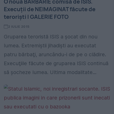
O nouă BARBARIE comisă de ISIS.
Execuţii de NEIMAGINAT făcute de
terorişti | GALERIE FOTO
2 IULIE 2015
Gruparea teroristă ISIS a şocat din nou
lumea. Extremiştii jihadişti au executat
patru bărbaţi, aruncându-i de pe o clădire.
Execuţiile făcute de gruparea ISIS continuă
să şocheze lumea. Ultima modalitate...