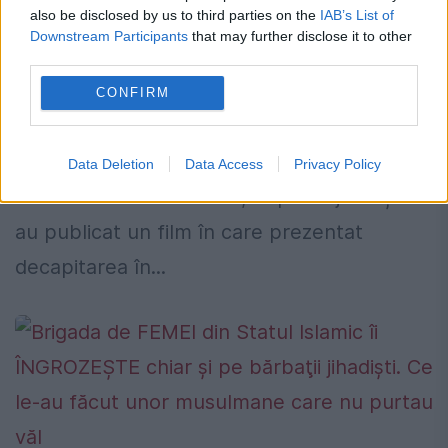
ISIS are motive de GROAZĂ. O altă ţară
also be disclosed by us to third parties on the
IAB’s List of
Downstream Participants
that may further disclose it to other
a început ZDROBIREA Statului Islamic
third parties.
16 FEBRUARIE 2015
CONFIRM
Armata egipteană a declarat, luni, că a
bombardat o serie de ţinte militare ale
Data Deletion
Data Access
Privacy Policy
Statului Islamic din Libia, după ce jihadiştii
au publicat un film în care prezentat
decapitarea în...